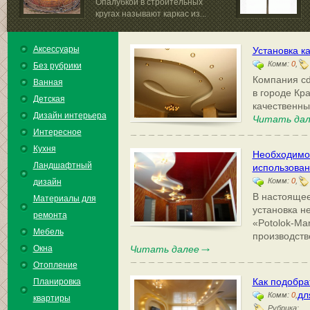
Опалубкой в строительных
кругах называют каркас из...
Аксессуары
Установка к
Комм:
0
,
Без рубрики
Компания cd
Ванная
в городе Кр
Детская
качественны
Дизайн интерьера
Читать дал
Интересное
Кухня
Необходимос
Ландшафтный
использован
Комм:
0
,
дизайн
В настоящее
Материалы для
установка н
ремонта
«Potolok-Mar
Мебель
производств
Окна
Читать далее
Отопление
Как подобра
Планировка
дл
Комм:
0
,
квартиры
Рубрика: