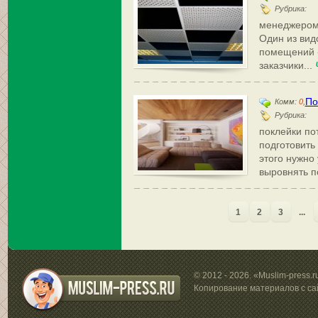
Рубрика:
менеджером 
Один из вид
помещений «
заказчики...
По
Комм:
0
,
Рубрика:
поклейки по
подготовить
этого нужно 
выровнять п
1
2
3
...
© 2012 - 2026. «Muslim-press.
Копирование материалов с са