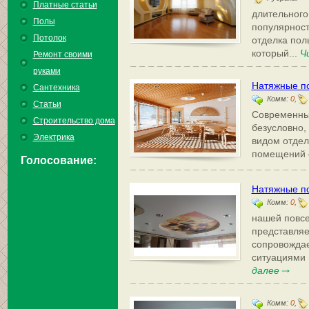
Платные статьи
длительног
Полы
популярност
Потолок
отделка пол
который...
Ч
Ремонт своими
руками
Натяжные по
Сантехника
Комм:
0
,
Статьи
Современны
Строительство дома
безусловно
Электрика
видом отдел
помещений с
Голосование:
Натяжные по
Комм:
0
,
нашей повс
представляе
сопровожда
ситуациями 
далее
Комм:
0
,