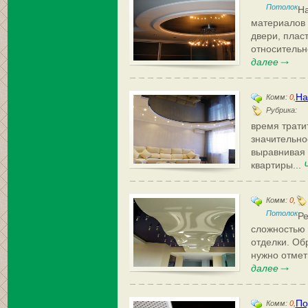
Потолок
На
материалов 
двери, плас
относительн
далее
На
Комм:
0
,
Рубрика:
время трати
значительно
выравнивая 
квартиры...
Комм:
0
,
Потолок
Ре
сложностью 
отделки. Об
нужно отмети
далее
По
Комм:
0
,