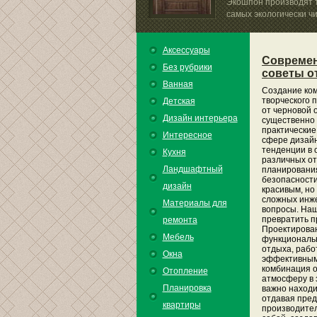
Экошпон производят т
самых экологически чи
Аксессуары
Современ
Без рубрики
советы о
Ванная
Создание ком
творческого 
Детская
от черновой 
Дизайн интерьера
существенно 
практические
Интересное
сфере дизайн
тенденции в 
Кухня
различных от
Ландшафтный
планирования
безопасности
дизайн
красивым, но
сложных инже
Материалы для
вопросы. Наш
превратить п
ремонта
Проектирован
Мебель
функциональн
отдыха, рабо
Окна
эффективным.
комбинация о
Отопление
атмосферу в 
Планировка
важно находи
отдавая пре
квартиры
производител