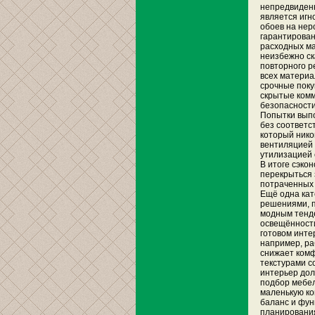
непредвиден
является игн
обоев на нер
гарантирован
расходных мат
неизбежно ск
повторного р
всех материа
срочные поку
скрытые комм
безопасности
Попытки вып
без соответс
который нико
вентиляцией 
утилизацией 
В итоге сэко
перекрыться 
потраченных 
Ещё одна кат
решениями, п
модным тенде
освещённости
готовом инте
например, ра
снижает комф
текстурами с
интерьер дол
подбор мебел
маленькую ко
баланс и фун
планирования