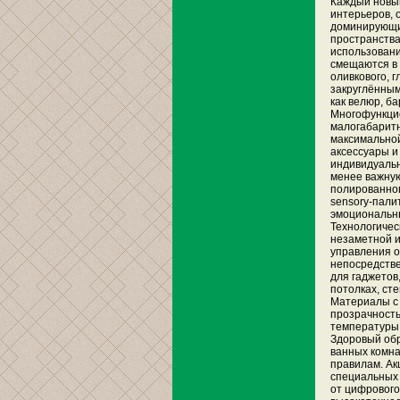
Каждый новый
интерьеров, 
доминирующих
пространства
использовани
смещаются в 
оливкового, г
закруглённым
как велюр, б
Многофункцио
малогабаритн
максимальной
аксессуары и
индивидуальн
менее важную
полированног
sensory-пали
эмоциональн
Технологичес
незаметной и
управления о
непосредстве
для гаджетов,
потолках, ст
Материалы с 
прозрачность
температуры,
Здоровый обр
ванных комна
правилам. Ак
специальных 
от цифрового