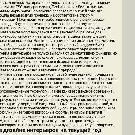
я экологичных материалов осуществляется по международным
таким как FSC для древесины, EcoLabel или «Листок жизни».
бных маркировок на упаковке является гарантией того, что
ошла независимую проверку на соответствие строгим
м нормам. Производители, заботящиеся о репутации, всегда
т подробную информацию о составе своей продукции и
ластях её безопасного применения. Важно учитывать, что даже
материалы могут нуждаться в специальной обработке для
 износостойкости или влагостойкости, и здесь также следует
опасные пропитки. Вентиляция помещения играет ключевую роль
т выбранных материалов, так как регулярный воздухообмен
ожные летучие соединения и предотвращает образование
тения в интерьере не только выполняют декоративную функцию, но
ым образом очищают воздух от некоторых загрязнителей. В
те, инвестиции в качественные и безопасные материалы
лговечностью ремонта, отличным самочувствием жильцов и
влетворения от жизни в гармонии с природой.
ойчивое развитие и осознанное потребление активно проникает в
а интерьеров, стимулируя появление новых технологий. Рециклинг
, то есть повторное использование и творческое преобразование
етов, становятся популярными методами создания уникального
ргоэффективные технологии, такие как светодиодное освещение,
таты и солнечные батареи, помогают существенно снизить
ресурсов и счета за коммунальные услуги. Локальное производство
окращает углеродный след, связанный с их транспортировкой, и
 региональных производителей. Дизайнеры всё чаще используют
филии, интегрируя природные формы, текстуры и цвета в
терьеры для снижения стресса и повышения продуктивности.
м, экологичный подход к ремонту — это не просто мода, а
лософия, которая делает наш дом лучше, а планету — здоровее.
в дизайне интерьеров на текущий год