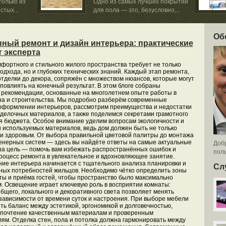
олько из
Одно из самых лучших покрытий
стых...
для пола — это, безусловно,...
Об
ный ремонт и дизайн интерьера: практические
т эксперта
фортного и стильного жилого пространства требует не только
подхода, но и глубоких технических знаний. Каждый этап ремонта,
отделки до декора, сопряжён с множеством нюансов, которые могут
повлиять на конечный результат. В этом блоге собраны
 рекомендации, основанные на многолетнем опыте работы в
а и строительства. Мы подробно разберём современные
оформлении интерьеров, рассмотрим преимущества и недостатки
делочных материалов, а также поделимся секретами грамотного
 бюджета. Особое внимание уделим вопросам экологичности и
 используемых материалов, ведь дом должен быть не только
 и здоровым. От выбора правильной цветовой палитры до монтажа
нерных систем — здесь вы найдёте ответы на самые актуальные
Добр
а цель — помочь вам избежать распространённых ошибок и
поль
роцесс ремонта в увлекательное и вдохновляющее занятие.
ие интерьера начинается с тщательного анализа планировки и
Сл
ых потребностей жильцов. Необходимо чётко определить зоны
ты и приёма гостей, чтобы пространство было максимально
 Освещение играет ключевую роль в восприятии комнаты:
бщего, локального и декоративного света позволяет менять
зависимости от времени суток и настроения. При выборе мебели
ть баланс между эстетикой, эргономикой и долговечностью,
дпочтение качественным материалам и проверенным
ям. Отделка стен, пола и потолка должна гармонировать между