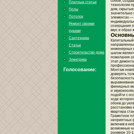
собой, созд
Платные статьи
технологии п
дом, скрытые
Полы
значительно 
Потолок
элементах — 
индивидуальн
Ремонт своими
созерцания п
вкус и образ 
руками
Основны
Сантехника
Капитальный 
направленных
Статьи
инженерных к
Строительство дома
шагом являет
пожелания за
Электрика
этап демонта
профессионал
Голосование:
Монтаж новой
доверять тол
безопасность
выравнивание
финишных мат
и звукоизоля
подойти с ос
ходе которог
обоев до укл
расстановка 
квартира ста
Грамотное пл
неприятных ф
включив в не
возможные на
размере 10-1