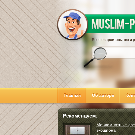
Главная
Об авторе
Кон
Межкомнатные две
экошпона