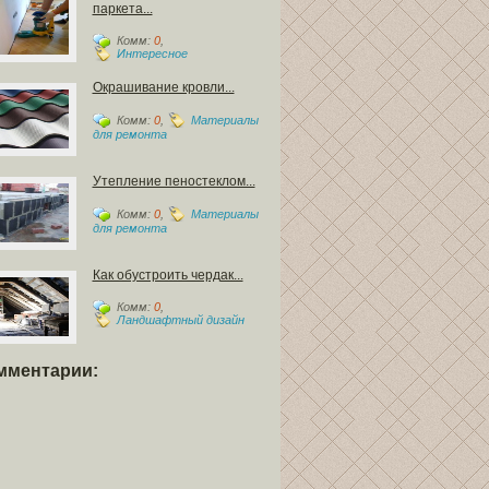
паркета...
Комм:
0
,
Интересное
Окрашивание кровли...
Комм:
0
,
Материалы
для ремонта
Утепление пеностеклом...
Комм:
0
,
Материалы
для ремонта
Как обустроить чердак...
Комм:
0
,
Ландшафтный дизайн
мментарии: