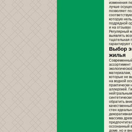
изменения пе
лучше осущес
позволяет по
соответствую
которую нель
подрядной ор
и на отзывах
Регулярный к
выявлять воз
тщательная п
гарантируют 
Выбор э
жилья
Современный
ассортимент 
экологическо
материалам, т
которые не в
на водной осн
практически 
аллергией. Г
нейтральными
синтетически
обратить вни
качественный
стен идеальн
декоративная
массива древ
предпочтител
осознанный в
доме, но и в