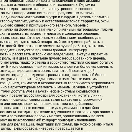
 год приносит свежие идеи и направления в мире дизайна
отражая изменения в обществе и технологиях. Одним из
 трендов становится слияние внутреннего и внешнего
 за счёт панорамного остекления, раздвижных систем и
я одинаковых материалов внутри и снаружи. Цветовые палитры
сторону тёплых, уютных и естественных тонов: терракоты, охры,
лубокого синего и приглушённого зелёного. Мебель с
и, мягкими формами и тактильно приятными материалами, такими
архат и шерсть, вытесняет угловатые и холодные решения.
нальность остаётся ключевым требованием, особенно для
ых квартир, где каждый квадратный метр должен работать с
 отдачей. Декоративные элементы ручной работы, винтажные
 предметы искусства призваны добавить интерьеру
ости и рассказать историю его владельцев. Текстуры играют не
 роль, чем цвета: сочетание грубого необработанного дерева,
о металла, гладкого стекла и ворсистого текстиля создаёт богатую
тру. В итоге современный интерьер становится более человечным,
ым и адаптированным к реальным потребностям людей.
кая интеграция продолжает развиваться, становясь всё более
 интуитивно понятной для пользователя. Умные системы
свещением, климатом и безопасностью теперь часто встраиваются
нно в архитектурные элементы и мебель. Зарядные устройства
 точки доступа Wi-Fi и акустические системы скрываются в
енах и предметах обстановки для сохранения чистоты линий.
изменяющимися свойствами, такие как стекло с переменной
ю или поверхности, меняющие цвет под воздействием
 открывают новые возможности для динамичного дизайна.
аз жизни находит отражение в домашних спортзалах, spa-зонах в
тах и эргономичных рабочих местах, организованных по всем
цент на психологический комфорт приводит к появлению
зон для релаксации, медитации или хобби, где можно отключиться
 шума. Таким образом, интерьер превращается в