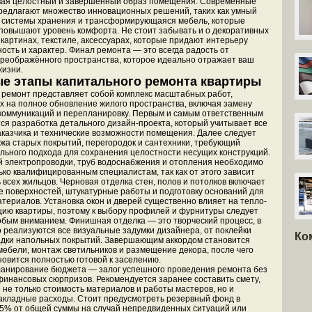
авая целостный и завершённый образ помещения. Современные
редлагают множество инновационных решений, таких как умный
 системы хранения и трансформирующаяся мебель, которые
повышают уровень комфорта. Не стоит забывать и о декоративных
картинах, текстиле, аксессуарах, которые придают интерьеру
ость и характер. Финал ремонта — это всегда радость от
реображённого пространства, которое идеально отражает ваш
жизни.
е этапы капитального ремонта квартиры
ремонт представляет собой комплекс масштабных работ,
 на полное обновление жилого пространства, включая замену
оммуникаций и перепланировку. Первым и самым ответственным
ся разработка детального дизайн-проекта, который учитывает все
казчика и технические возможности помещения. Далее следует
жа старых покрытий, перегородок и сантехники, требующий
ьного подхода для сохранения целостности несущих конструкций.
 электропроводки, труб водоснабжения и отопления необходимо
ько квалифицированным специалистам, так как от этого зависит
 всех жильцов. Черновая отделка стен, полов и потолков включает
 поверхностей, штукатурные работы и подготовку оснований для
ериалов. Установка окон и дверей существенно влияет на тепло-
цию квартиры, поэтому к выбору профилей и фурнитуры следует
обым вниманием. Финишная отделка — это творческий процесс, в
о реализуются все визуальные задумки дизайнера, от поклейки
Ко
адки напольных покрытий. Завершающим аккордом становится
мебели, монтаж светильников и размещение декора, после чего
новится полностью готовой к заселению.
анирование бюджета — залог успешного проведения ремонта без
инансовых сюрпризов. Рекомендуется заранее составить смету,
ё не только стоимость материалов и работы мастеров, но и
кладные расходы. Стоит предусмотреть резервный фонд в
5% от общей суммы на случай непредвиденных ситуаций или