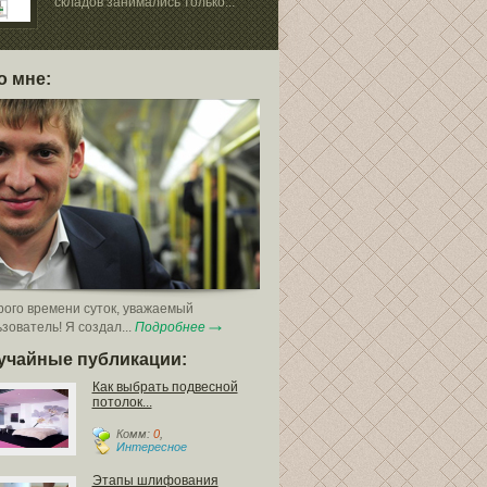
складов занимались только...
собой достато
о мне:
ого времени суток, уважаемый
зователь! Я создал...
Подробнее
учайные публикации:
Как выбрать подвесной
потолок...
Комм:
0
,
Интересное
Этапы шлифования