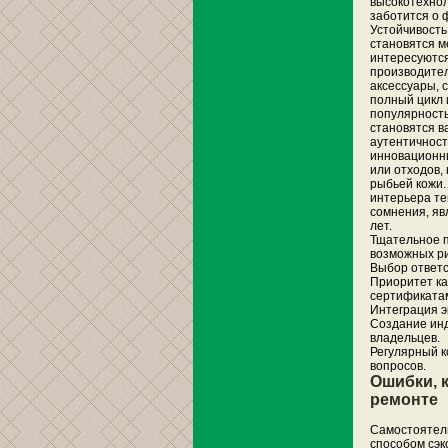
высокотехнол
заботится о 
Устойчивость
становятся м
интересуются
производител
аксессуары, с
полный цикл 
популярность
становятся в
аутентичност
инновационн
или отходов,
рыбьей кожи. 
интерьера теп
сомнения, яв
лет.
Тщательное п
возможных ри
Выбор ответс
Приоритет ка
сертификата
Интеграция э
Создание инд
владельцев.
Регулярный к
вопросов.
Ошибки, 
ремонте
Самостоятел
способом сэк