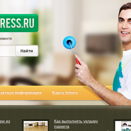
тактная информация
Карта блога
ри из
Как выполнять укладку
паркета