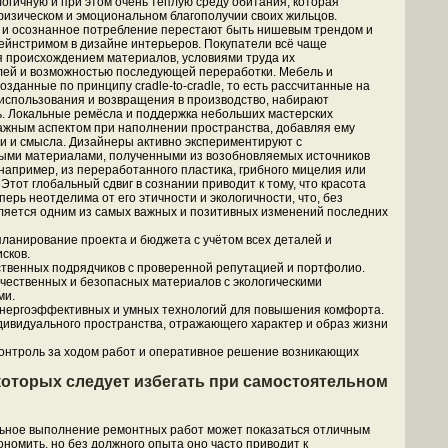
огичную и при этом очень тёплую среду обитания, которая
физическом и эмоциональном благополучии своих жильцов.
 и осознанное потребление перестают быть нишевым трендом и
ейнстримом в дизайне интерьеров. Покупатели всё чаще
 происхождением материалов, условиями труда их
ей и возможностью последующей переработки. Мебель и
озданные по принципу cradle-to-cradle, то есть рассчитанные на
использования и возвращения в производство, набирают
. Локальные ремёсла и поддержка небольших мастерских
ажным аспектом при наполнении пространства, добавляя ему
и и смысла. Дизайнеры активно экспериментируют с
ыми материалами, полученными из возобновляемых источников
 например, из переработанного пластика, грибного мицелия или
Этот глобальный сдвиг в сознании приводит к тому, что красота
ерь неотделима от его этичности и экологичности, что, без
ляется одним из самых важных и позитивных изменений последних
ланирование проекта и бюджета с учётом всех деталей и
сков.
твенных подрядчиков с проверенной репутацией и портфолио.
чественных и безопасных материалов с экологическими
ми.
нергоэффективных и умных технологий для повышения комфорта.
ивидуального пространства, отражающего характер и образ жизни
онтроль за ходом работ и оперативное решение возникающих
которых следует избегать при самостоятельном
ьное выполнение ремонтных работ может показаться отличным
ономить, но без должного опыта оно часто приводит к