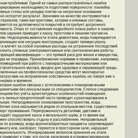
ным проблемам. Одной из самых распространённых ошибок
орирование необходимости подготовки поверхности: поклейка
овные стены или укладка плитки на непрочное основание
но испортит результат. Экономия на качестве инструментов и
ериалов, таких как грунтовки, затирки и клеевые составы,
ажется на долговечности покрытий и потребует досрочного
емонта. Отказ от составления подробного плана работ и закупки
лов заранее приводит к хаосу, простоям и лишним тратам на
пки. Недооценка важности этапа демонтажа, когда повреждаются
уникации или несущие конструкции, создаёт прямую угрозу
 и влечёт за собой огромные расходы на устранение последствий.
олнить сложные электромонтажные или сантехнические работы
твующей квалификации — это прямой риск для жизни и имущества,
гда не оправдан. Пренебрежение нормами и правилами, например,
помещений при работе с лакокрасочными материалами или
строительного мусора, вредно для здоровья и окружающей среды.
номленные на профессионалах средства могут многократно
затратами на исправление собственных ошибок, не говоря уже о
нервах и времени.
егория ошибок связана с эстетическими и планировочными
ринятыми без консультации со специалистом. Слепое следование
нциям без учёта архитектурных особенностей помещения,
 и личных предпочтений часто приводит к разочарованию в
рьере. Непродуманное зонирование пространства, когда,
бочая зона оказывается рядом со спальным местом, существенно
орт проживания. Перегруженность деталями, цветами и
оздаёт ощущение хаоса и визуального шума, в то время как
жен способствовать отдыху и расслаблению. Неправильный
и по размеру, когда крупногабаритные предметы загромождают
мнату или, наоборот, теряются в просторном зале, нарушает
кциональность. Игнорирование вопросов хранения на этапе
 приводит к тому, что после заселения в отремонтированную