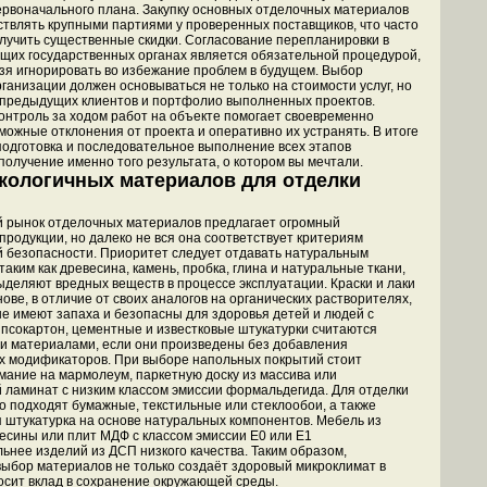
рвоначального плана. Закупку основных отделочных материалов
твлять крупными партиями у проверенных поставщиков, что часто
лучить существенные скидки. Согласование перепланировки в
щих государственных органах является обязательной процедурой,
зя игнорировать во избежание проблем в будущем. Выбор
ганизации должен основываться не только на стоимости услуг, но
 предыдущих клиентов и портфолио выполненных проектов.
онтроль за ходом работ на объекте помогает своевременно
можные отклонения от проекта и оперативно их устранять. В итоге
одготовка и последовательное выполнение всех этапов
получение именно того результата, о котором вы мечтали.
кологичных материалов для отделки
 рынок отделочных материалов предлагает огромный
продукции, но далеко не вся она соответствует критериям
й безопасности. Приоритет следует отдавать натуральным
аким как древесина, камень, пробка, глина и натуральные ткани,
ыделяют вредных веществ в процессе эксплуатации. Краски и лаки
ове, в отличие от своих аналогов на органических растворителях,
не имеют запаха и безопасны для здоровья детей и людей с
ипсокартон, цементные и известковые штукатурки считаются
 материалами, если они произведены без добавления
х модификаторов. При выборе напольных покрытий стоит
мание на мармолеум, паркетную доску из массива или
 ламинат с низким классом эмиссии формальдегида. Для отделки
о подходят бумажные, текстильные или стеклообои, а также
 штукатурка на основе натуральных компонентов. Мебель из
есины или плит МДФ с классом эмиссии Е0 или Е1
ьнее изделий из ДСП низкого качества. Таким образом,
ыбор материалов не только создаёт здоровый микроклимат в
носит вклад в сохранение окружающей среды.