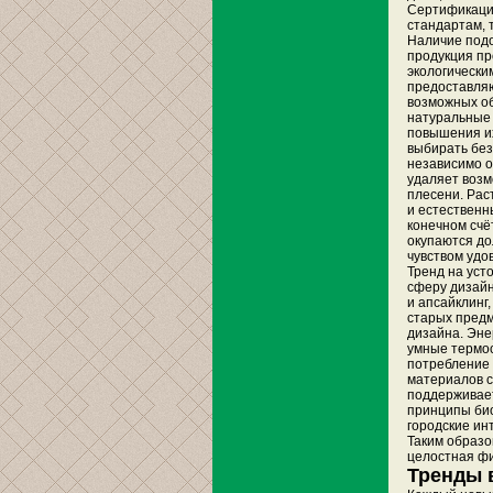
Сертификаци
стандартам, 
Наличие подо
продукция пр
экологически
предоставляю
возможных об
натуральные 
повышения их
выбирать без
независимо о
удаляет возм
плесени. Рас
и естественн
конечном счё
окупаются до
чувством удо
Тренд на уст
сферу дизайн
и апсайклинг
старых предм
дизайна. Эне
умные термос
потребление 
материалов с
поддерживает
принципы био
городские ин
Таким образо
целостная фи
Тренды 