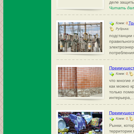
деле защиты
Читать дал
Тр
Комм:
0
,
Рубрика:
подстанции 
правильног
электроэнер
потребления
Преимущест
Комм:
0
,
что многие 
как можно к
только поме
интерьера,..
Преимуществ
Комм:
0
,
Рынки, кото
территории 