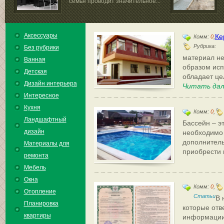
семья проводит значительное...
Аксессуары
Ке
Комм:
0
,
Рубрика:
Без рубрики
материал не
Ванная
образом исп
Детская
обладает це
Дизайн интерьера
Читать дал
Интересное
Кухня
Комм:
0
,
Ландшафтный
Бассейн – эт
дизайн
необходимо
дополнитель
Материалы для
приобрести 
ремонта
Мебель
Окна
Комм:
0
,
Отопление
Статьи
В 
Планировка
которые отв
квартиры
информации,