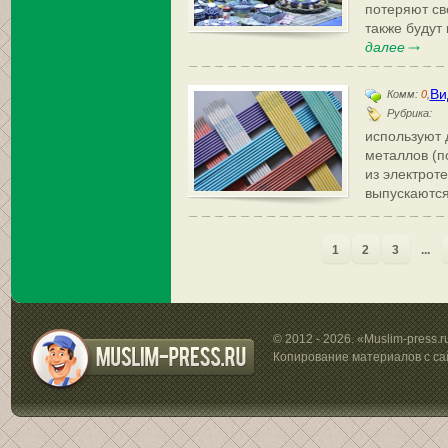
потеряют св
также будут
далее
Ви
Комм:
0
,
Рубрика:
используют д
металлов (п
из электроте
выпускаются
1
2
3
...
© 2012 - 2026. «Muslim-press.
Копирование материалов с са