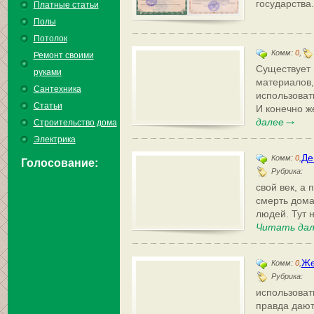
государства.
Платные статьи
Полы
Потолок
Комм:
0
,
Ремонт своими
Существует 
руками
материалов,
Сантехника
использоват
Статьи
И конечно ж
далее
Строительство дома
Электрика
Де
Комм:
0
,
Голосование:
Рубрика:
свой век, а 
смерть дома
людей. Тут 
Читать дал
Же
Комм:
0
,
Рубрика:
использовать
правда дают