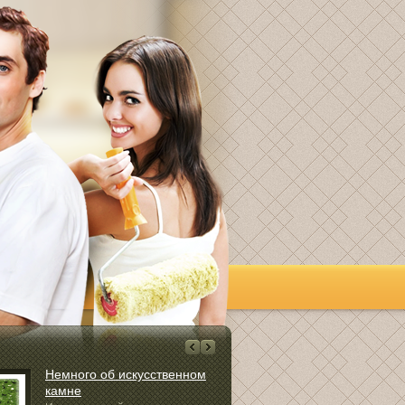
Немного об искусственном
Как использ
камне
гвозди»