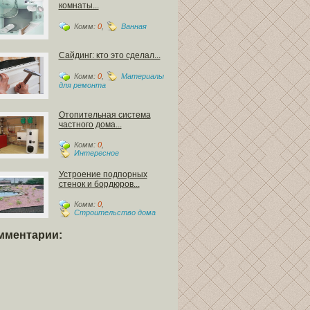
комнаты...
Комм:
0
,
Ванная
Сайдинг: кто это сделал...
Комм:
0
,
Материалы
для ремонта
Отопительная система
частного дома...
Комм:
0
,
Интересное
Устроение подпорных
стенок и бордюров...
Комм:
0
,
Строительство дома
мментарии: