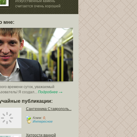
Искусственный камень
Прогресс не ст
считается очень хорошей
дошел до того, 
о мне:
ого времени суток, уважаемый
зователь! Я создал...
Подробнее
учайные публикации:
Сантехника Ставрополь...
Комм:
0
,
Интересное
Хитрости ванной