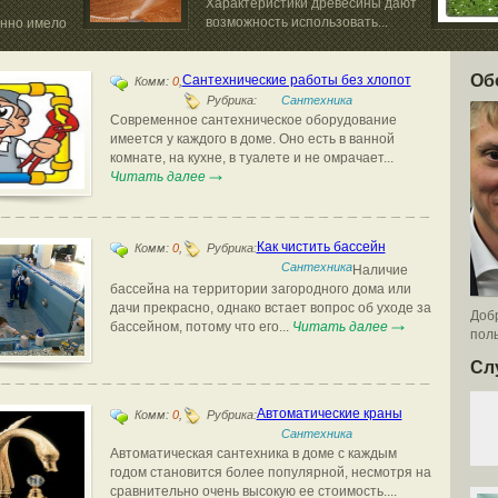
Характеристики древесины дают
возможность использовать...
нно имело
заменой...
Об
Сантехнические работы без хлопот
Комм:
0
,
Рубрика:
Сантехника
Современное сантехническое оборудование
имеется у каждого в доме. Оно есть в ванной
комнате, на кухне, в туалете и не омрачает...
Читать далее
Как чистить бассейн
Комм:
0
,
Рубрика:
Сантехника
Наличие
бассейна на территории загородного дома или
дачи прекрасно, однако встает вопрос об уходе за
Добр
бассейном, потому что его...
Читать далее
поль
Сл
Автоматические краны
Комм:
0
,
Рубрика:
Сантехника
Автоматическая сантехника в доме с каждым
годом становится более популярной, несмотря на
сравнительно очень высокую ее стоимость....