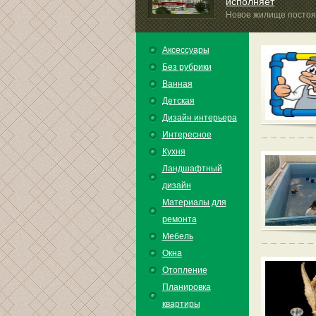
исполняет
Новое жилище постоя
еще огромную притягательность,...
Аксессуары
Без рубрики
Ванная
Детская
Дизайн интерьера
Интересное
Кухня
Ландшафтный
дизайн
Материалы для
ремонта
Мебель
Окна
Отопление
Планировка
квартиры