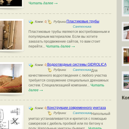
Читать далее
Пластиковые трубы
Комм:
0
,
Рубрика:
Сантехника
Пластиковые трубы являются востребованным и
популярным материалом. Если вы хотите
заказать продвижение сайтов, то вам стоит
перейти...
Читать далее
Водоотводные системы GIDROLICA
Комм:
0
,
Рубрика:
Сантехника
Для
качественного водоотведения с любого участка
требуется сооружение специальных дренажных
систем. Специализацией компании...
Читать
далее
Ко
Конструкции современного унитаза
Комм:
0
,
Рубрика:
Сантехника
Напольный
унитаз устанавливается и крепится с помощью
саморезов с дюбель пробкой или по бетону к
полу. Напольные унитазы бывают...
Читать