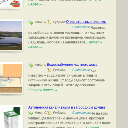
далее
Очистительные системы
Комм:
0
,
Рубрика:
Сантехника
Находясь
на любой даче, порой жалеешь, что к частным
загородным домам не проведена канализация.
Ведь вода, которая накапливается...
Читать
далее
Водоснабжение частного дома
Комм:
0
,
Рубрика:
Сантехника
Как
известно – вода является самым главным
источником жизни. От воды зависит состояние
здоровья всех людей. Поэтому особенно...
Читать далее
Автономная канализация в загородном домике
Комм:
0
,
Рубрика:
Сантехника
Не на всех
улицах, где построены дачные дома, проходит
централизованная канализация, а без неё в наше