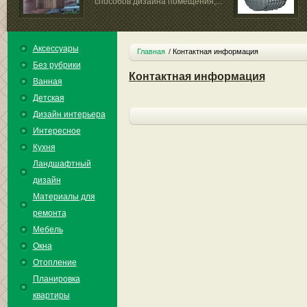
способов дизайна помещения,...
сооружением...
Аксессуары
Главная
Контактная информация
Без рубрики
Контактная информация
Ванная
Детская
Дизайн интерьера
Интересное
Кухня
Ландшафтный
дизайн
Материалы для
ремонта
Мебель
Окна
Отопление
Планировка
квартиры