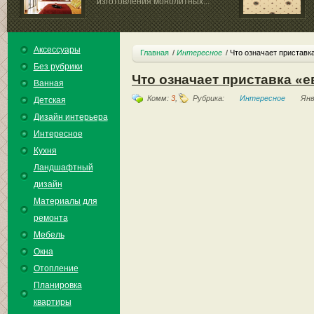
изготовления монолитных...
Аксессуары
Главная
Интересное
Что означает приставк
Без рубрики
Что означает приставка «е
Ванная
Комм:
3
,
Рубрика:
Интересное
Янв
Детская
Дизайн интерьера
Интересное
Кухня
Ландшафтный
дизайн
Материалы для
ремонта
Мебель
Окна
Отопление
Планировка
квартиры