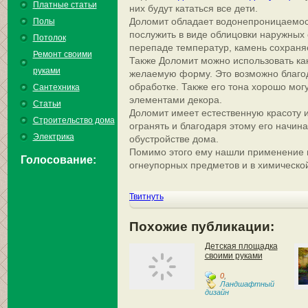
Платные статьи
них будут кататься все дети.
Доломит обладает водонепроницаемост
Полы
послужить в виде облицовки наружных
Потолок
перепаде температур, камень сохраняе
Ремонт своими
Также Доломит можно использовать ка
руками
желаемую форму. Это возможно благод
обработке. Также его тона хорошо мог
Сантехника
элементами декора.
Статьи
Доломит имеет естественную красоту 
Строительство дома
огранять и благодаря этому его начин
Электрика
обустройстве дома.
Помимо этого ему нашли применение в
Голосование:
огнеупорных предметов и в химическ
Твитнуть
Похожие публикации:
Детская площадка
своими руками
0
,
Ландшафтный
дизайн