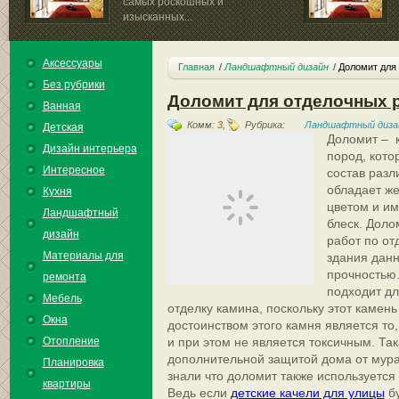
самых роскошных и
изысканных...
Аксессуары
Главная
Ландшафтный дизайн
Доломит для
Без рубрики
Доломит для отделочных 
Ванная
Комм:
3
,
Рубрика:
Ландшафтный диза
Детская
Доломит – к
Дизайн интерьера
пород, кото
Интересное
состав раз
обладает ж
Кухня
цветом и им
Ландшафтный
блеск. Доло
дизайн
работ по от
Материалы для
здания дан
прочностью
ремонта
подходит дл
Мебель
отделку камина, поскольку этот камен
Окна
достоинством этого камня является то
Отопление
и при этом не является токсичным. Так
дополнительной защитой дома от мурав
Планировка
знали что доломит также используется
квартиры
Ведь если
детские качели для улицы
бу