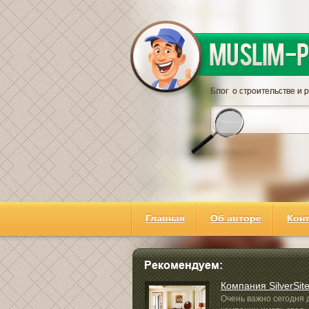
Главная
Об авторе
Кон
Компания SilverSit
Очень важно сегодня 