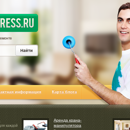
тактная информация
Карта блога
e
Аренда крана-
манипулятора
для каждой