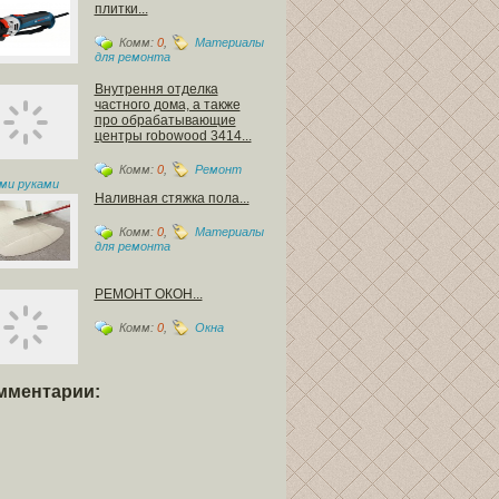
плитки...
Комм:
0
,
Материалы
для ремонта
Внутрення отделка
частного дома, а также
про обрабатывающие
центры robowood 3414...
Комм:
0
,
Ремонт
ми руками
Наливная стяжка пола...
Комм:
0
,
Материалы
для ремонта
РЕМОНТ ОКОН...
Комм:
0
,
Окна
мментарии: