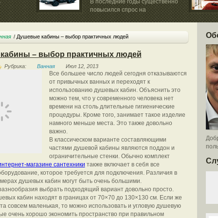
.
В последние годы существенно
повысился спрос на
специальную...
Об
нная
Душевые кабины – выбор практичных людей
кабины – выбор практичных людей
Рубрика:
Ванная
Июл 12, 2013
Все большее число людей сегодня отказываются
от привычных ванных и переходят к
использованию душевых кабин. Объяснить это
можно тем, что у современного человека нет
времени на столь длительные гигиенические
процедуры. Кроме того, занимает такое изделие
намного меньше места. Это также довольно
важно.
Добр
В классическом варианте составляющими
поль
частями душевой кабины являются поддон и
ограничительные стенки. Обычно комплект
Сл
интернет-магазине сантехники
также включает в себя все
борудование, которое требуется для подключения. Различия в
мерах душевых кабин могут быть очень большими.
 разнообразия выбрать подходящий вариант довольно просто.
евых кабин находят в границах от 70×70 до 130×130 см. Если же
та совсем маленькая, то можно использовать и угловую душевую
рые очень хорошо экономить пространство при правильном