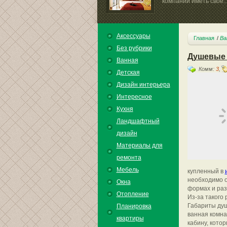
компании иметь свое..
Аксессуары
Главная
Ва
Без рубрики
Душевые 
Ванная
Комм:
3
,
Детская
Дизайн интерьера
Интересное
Кухня
Ландшафтный
дизайн
Материалы для
ремонта
Мебель
купленный в
необходимо о
Окна
формах и раз
Отопление
Из-за такого
Габариты душ
Планировка
ванная комна
квартиры
кабину, кото