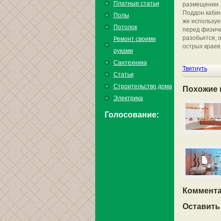
Платные статьи
размещении.
Поддон кабин
Полы
же используе
Потолок
перед физиче
разобьется, о
Ремонт своими
острых краев
руками
Сантехника
Твитнуть
Статьи
Строительство дома
Похожие 
Электрика
Голосование:
Коммента
Оставить