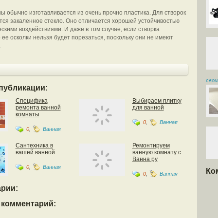
ы обычно изготавливается из очень прочно пластика. Для створок
тся закаленное стекло. Оно отличается хорошей устойчивостью
скими воздействиями. И даже в том случае, если створка
 ее осколки нельзя будет порезаться, поскольку они не имеют
.
свои
публикации:
Специфика
Выбираем плитку
ремонта ванной
для ванной
комнаты
0
,
Ванная
0
,
Ванная
Сантехника в
Ремонтируем
вашей ванной
ванную комнату с
Ванна ру
0
,
Ванная
Ко
0
,
Ванная
рии:
 комментарий: