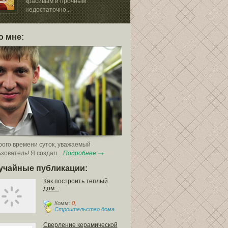
красивым и прочным
многогранный 
недостаточно...
процесс,...
о мне:
ого времени суток, уважаемый
зователь! Я создал...
Подробнее
учайные публикации:
Как построить теплый
дом...
Комм:
0
,
Строительство дома
Сверление керамической