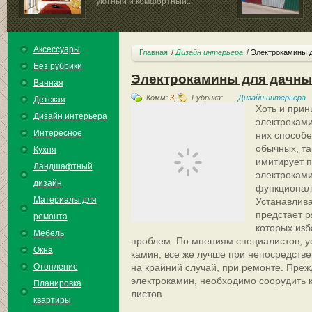
уютный и комфортный...
Аксессуары
Главная
Дизайн интерьера
Электрокамины 
Без рубрики
Электрокамины для дачны
Ванная
Комм:
3
,
Рубрика:
Дизайн интерьера
Детская
Хоть и прин
Дизайн интерьера
электроками
Интересное
них способе
обычных, та
Кухня
имитирует п
Ландшафтный
электроками
дизайн
функционал
Материалы для
Устанавлива
предстает 
ремонта
которых изб
Мебель
проблем. По мнениям специалистов, у
Окна
камин, все же лучше при непосредстве
Отопление
на крайний случай, при ремонте. Преж
электрокамин, необходимо соорудить 
Планировка
листов.
квартиры