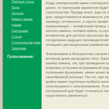
Платные статьи
Когда электрический камин планируетс
домах, то наилучшим вариантом будет 
Полы
строительства. Прежде всего, еще на э
Потолок
дом, предоставляется возможность уче
Ремонт своими
примеру, оптимально, и скрыто провес
руками
коммуникации – телефонный провод, ч
теплого камина; сетевой кабель, в слу
Сантехника
интернетом для уютного просмотра ф
Статьи
сегодняшних ведущих производителей
Строительство дома
оснащают дистанционным управление
Электрика
Электрокамин в большинстве случаев 
Голосование:
интерьер дома загородного типа. Одн
размер камина, так, при проведении к
возможна установка встраиваемой мо
полезными функциями, камин может вы
своеобразной роскоши. Так что, при п
крайне важно тщательно выбрать мате
сочетающиеся с электрокамином. Уста
построенный дом будет отличаться лиш
существенно увеличиться.