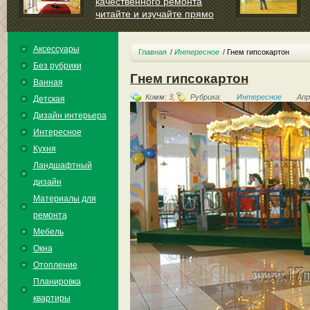
качественного ремонта
читайте и изучайте прямо
сейчас
Прежде чем приступать к каким-либо серьезным
Аксессуары
работам,...
Главная
Интересное
Гнем гипсокартон
Без рубрики
Гнем гипсокартон
Ванная
Комм:
3
,
Рубрика:
Интересное
Апр
Детская
Дизайн интерьера
Интересное
Кухня
Ландшафтный
дизайн
Материалы для
ремонта
Мебель
Окна
Отопление
Планировка
квартиры