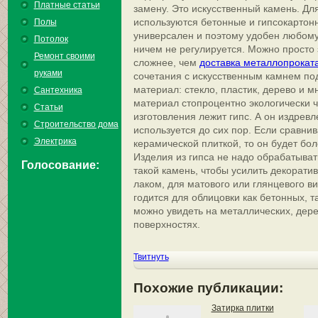
Платные статьи
замену. Это искусственный камень. Дл
используются бетонные и гипсокартон
Полы
универсален и поэтому удобен любому
Потолок
ничем не регулируется. Можно просто з
Ремонт своими
сложнее, чем
доставка металлопрокат
руками
сочетания с искусственным камнем по
материал: стекло, пластик, дерево и мн
Сантехника
материал стопроцентно экологически ч
Статьи
изготовления лежит гипс. А он издрев
Строительство дома
используется до сих пор. Если сравнив
Электрика
керамической плиткой, то он будет бо
Изделия из гипса не надо обрабатыват
Голосование:
такой камень, чтобы усилить декорат
лаком, для матового или глянцевого в
годится для облицовки как бетонных, та
можно увидеть на металлических, дере
поверхностях.
Твитнуть
Похожие публикации:
Затирка плитки