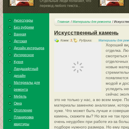
Отдельные люди полагают, что
перевод любого текста...
Аксессуары
Главная
Материалы для ремонта
Искусств
Без рубрики
Искусственный камень
Ванная
Комм:
3
,
Рубрика:
Материалы для ре
Детская
Хороший ви
Дизайн интерьера
отделка. Л
Интересное
смотреться 
отделочных 
Кухня
новые матер
Ландшафтный
стремительн
дизайн
появляются 
Материалы для
модой и дос
уследить не
ремонта
сейчас экол
Мебель
это не только у нас, а во всем мире. 
Окна
материалы заменяю аналогами, которые
Отопление
хуже. Что может быть лучше и соверш
камень, скажите вы? Но все не так пр
Планировка
очень неудобен при работе из-за боль
квартиры
подборе нужного размера. Но ему пр