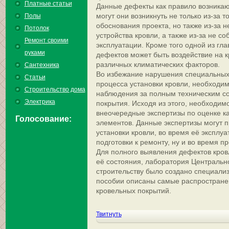
Платные статьи
Данные дефекты как правило возникают
могут они возникнуть не только из-за т
Полы
обоснования проекта, но также из-за н
Потолок
устройства кровли, а также из-за не с
Ремонт своими
эксплуатации. Кроме того одной из гл
руками
дефектов может быть воздействие на 
различных климатических факторов.
Сантехника
Во избежание нарушения специальных
Статьи
процесса установки кровли, необходи
Строительство дома
наблюдения за полным техническим с
Электрика
покрытия. Исходя из этого, необходим
внеочередные экспертизы по оценке ка
Голосование:
элементов. Данные экспертизы могут 
установки кровли, во время её эксплуа
подготовки к ремонту, ну и во время п
Для полного выявления дефектов кров
её состояния, лаборатория Централь
строительству было создано специали
пособии описаны самые распростран
кровельных покрытий.
Твитнуть