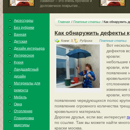
Ламинат – это очень прочное и
долговечное покрытие...
Аксессуары
Главная
Платные статьи
Как обнаружить 
Без рубрики
Как обнаружить дефекты 
Ванная
Комм:
3
,
Рубрика:
Платные статьи
Детская
Вот нескол
Дизайн интерьера
дефектов в
Интересное
кровли:
небольшие в
Кухня
кровли, или
Ландшафтный
появление н
дизайн
кровельного
Материалы для
отслоением 
изменение с
ремонта
кровли, кот
Мебель
появлению чередующихся полос крупн
Окна
появление огромного количества трещ
Отопление
кровельного материала.
Дорогие друзья, если вас интересует
п
Планировка
по ссылке. Там вы можете найти мно
квартиры
краски москва.