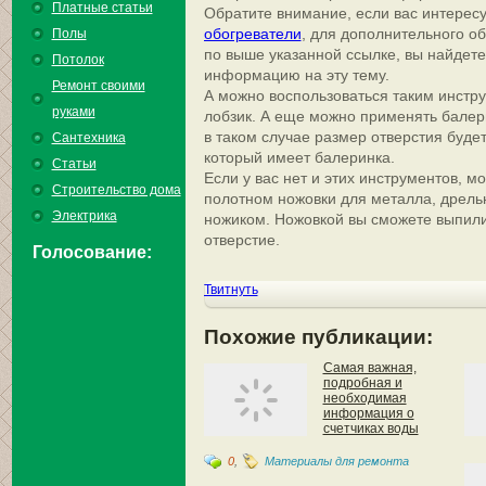
Платные статьи
Обратите внимание, если вас интерес
обогреватели
, для дополнительного о
Полы
по выше указанной ссылке, вы найдет
Потолок
информацию на эту тему.
Ремонт своими
А можно воспользоваться таким инстру
руками
лобзик. А еще можно применять балери
в таком случае размер отверстия будет
Сантехника
который имеет балеринка.
Статьи
Если у вас нет и этих инструментов, м
Строительство дома
полотном ножовки для металла, дрель
Электрика
ножиком. Ножовкой вы сможете выпили
отверстие.
Голосование:
Твитнуть
Похожие публикации:
Самая важная,
подробная и
необходимая
информация о
счетчиках воды
0
,
Материалы для ремонта