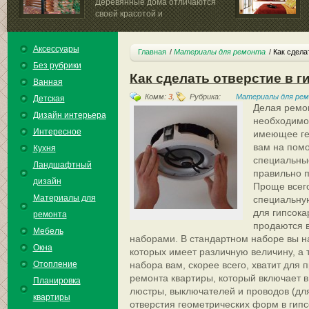
Деревянные дома отличаются
своей красотой и
долговечностью....
Аксессуары
Главная
Материалы для ремонта
Как сдела
Без рубрики
Как сделать отверстие в г
Ванная
Комм:
3
,
Рубрика:
Материалы для ре
Детская
Делая ремон
Дизайн интерьера
необходимос
Интересное
имеющее ге
вам на пом
Кухня
специальные
Ландшафтный
правильно п
дизайн
Проще всего
Материалы для
специальну
для гипсока
ремонта
продаются в
Мебель
наборами. В стандартном наборе вы н
Окна
которых имеет различную величину, а 
Отопление
набора вам, скорее всего, хватит для 
ремонта квартиры, который включает в 
Планировка
люстры, выключателей и проводов (дл
квартиры
отверстия геометрических форм в гипс