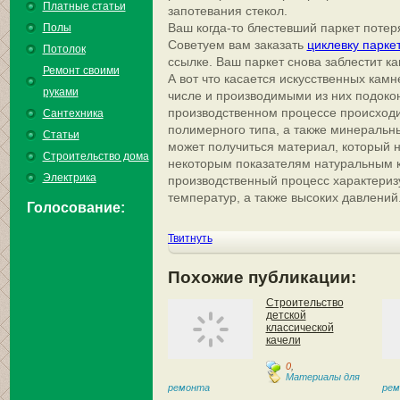
Платные статьи
запотевания стекол.
Ваш когда-то блестевший паркет потер
Полы
Советуем вам заказать
циклевку парке
Потолок
ссылке. Ваш паркет снова заблестит ка
Ремонт своими
А вот что касается искусственных камне
руками
числе и производимыми из них подокон
производственном процессе происход
Сантехника
полимерного типа, а также минеральн
Статьи
может получиться материал, который ни
Строительство дома
некоторым показателям натуральным 
Электрика
производственный процесс характериз
температур, а также высоких давлений
Голосование:
Твитнуть
Похожие публикации:
Строительство
детской
классической
качели
0
,
Материалы для
ремонта
рем