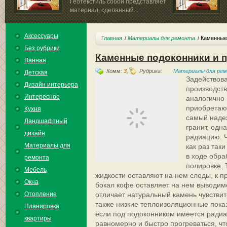
Геотекстиль собой представляет
материал, сделанный...
Можно сказать, ч
рабочую...
Аксессуары
Главная
Материалы для ремонта
Каменные 
Без рубрики
Каменные подоконники и п
Ванная
Комм:
3
,
Рубрика:
Материалы для ре
Детская
Задействова
Дизайн интерьера
производств
Интересное
аналогично
приобретают
Кухня
самый надеж
Ландшафтный
гранит, одн
дизайн
радиацию. Ч
Материалы для
как раз таки
в ходе обра
ремонта
полировке. 
Мебель
жидкости оставляют на нем следы, к п
Окна
бокал кофе оставляет на нем выводим
Отопление
отличает натуральный камень чувствит
также низкие теплоизоляционные показ
Планировка
если под подоконником имеется радиа
квартиры
равномерно и быстро прогреваться, чт