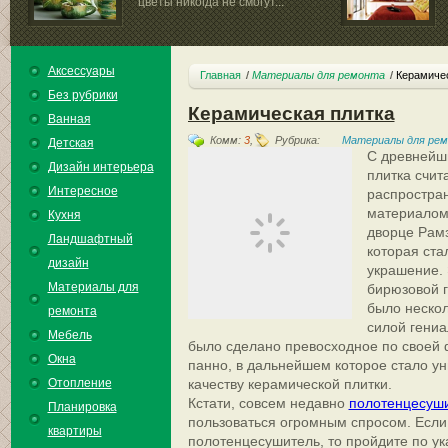
цветы никогда не смогут...
деревянных...
Аксессуары
Главная
Материалы для ремонта
Керамичес
Без рубрики
Керамическая плитка
Ванная
Комм:
3
,
Рубрика:
Материалы для ре
Детская
С древнейш
Дизайн интерьера
плитка счит
Интересное
распростра
материалом.
Кухня
дворце Рамз
Ландшафтный
которая ста
дизайн
украшение. 
Материалы для
бирюзовой г
было нескол
ремонта
силой гениа
Мебель
было сделано превосходное по своей 
Окна
панно, в дальнейшем которое стало ун
Отопление
качеству керамической плитки.
Кстати, совсем недавно
полотенцесуши
Планировка
пользоваться огромным спросом. Если 
квартиры
полотенцесушитель, то пройдите по ук