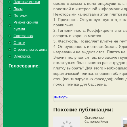
Платные статьи
сможете заказать полотенцесушитель п
полезной и интересной информации пр
Полы
Некоторыми качествами этой плитки я
Потолок
1. Прочность. Отсутствует пустота, и 
Ремонт своими
правильно.
руками
2. Гигиеничность. Коэффициент впитыв
следить и хорошо моется.
Сантехника
3. Жесткость. Позволяет плитке не гну
Статьи
4. Огнеупорность и огнестойкость. Яд
Строительство дома
нагревании не выделяются. Плитка не 
Электрика
Значит, получается так, кто захочет ку
столкнуться большинство раз с трудно
Голосование:
плитку выбрать? Для этого необходим
керамической плитки: внешняя облицов
стен (вентилируемых фасадов); облицо
полов; плитка для бассейна.
Твитнуть
Похожие публикации:
Остекление
балконов Киев