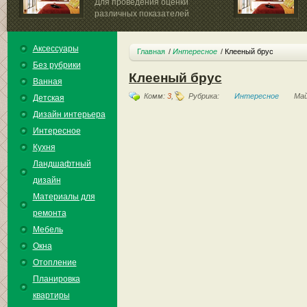
Для проведения оценки
различных показателей
физических...
Аксессуары
Главная
Интересное
Клееный брус
Без рубрики
Клееный брус
Ванная
Комм:
3
,
Рубрика:
Интересное
Май
Детская
Дизайн интерьера
Интересное
Кухня
Ландшафтный
дизайн
Материалы для
ремонта
Мебель
Окна
Отопление
Планировка
квартиры