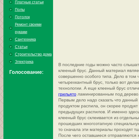
Платные статьи
Полы
Потолок
Ремонт своими
руками
Сантехника
Статьи
Строительство дома
Электрика
В последние годы можно часто слышат
клееный брус. Данный материал являе
Голосование:
совершенно особого типа. Дело в том 
четырехкантный брус, только вот делае
технологии. А еще клееный брус отлич
грильято
ламинированным под дерево
Первым дело надо сказать что данный 
продуктом распила, он скорее продукт 
предыдущих распилов. И именно здесь 
клееный брус склеивается из отдельн
прошедших многоэтапную специальную 
то сначала эти материалы проходят т
После чего оставшиеся отправляются 