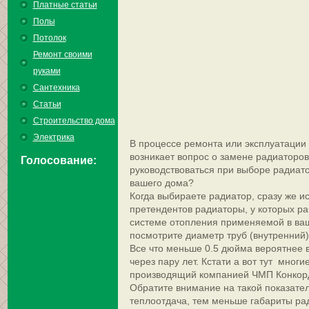
Платные статьи
Полы
Потолок
Ремонт своими
руками
Сантехника
Статьи
Строительство дома
Электрика
В процессе ремонта или эксплуатации
возникает вопрос о замене радиаторов
Голосование:
руководствоваться при выборе радиато
вашего дома?
Когда выбираете радиатор, сразу же и
претендентов радиаторы, у которых р
системе отопления применяемой в ва
посмотрите диаметр труб (внутренний
Все что меньше 0.5 дюйма вероятнее в
через пару лет. Кстати а вот тут мног
производящий компанией ЧМП Конкор
Обратите внимание на такой показател
теплоотдача, тем меньше габариты ра