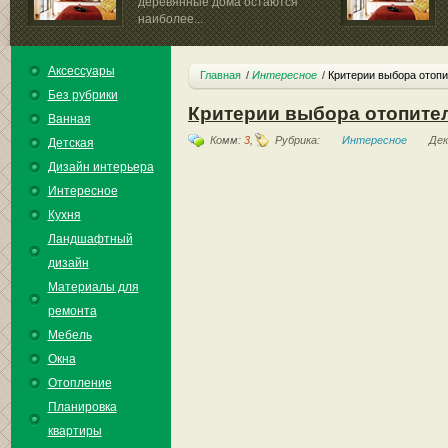
деревянные дома остаются
наиболее...
Аксессуары
Главная
Интересное
Критерии выбора отопи
Без рубрики
Критерии выбора отопите
Ванная
Комм:
3
,
Рубрика:
Интересное
Дек
Детская
Дизайн интерьера
Интересное
Кухня
Ландшафтный
дизайн
Материалы для
ремонта
Мебель
Окна
Отопление
Планировка
квартиры