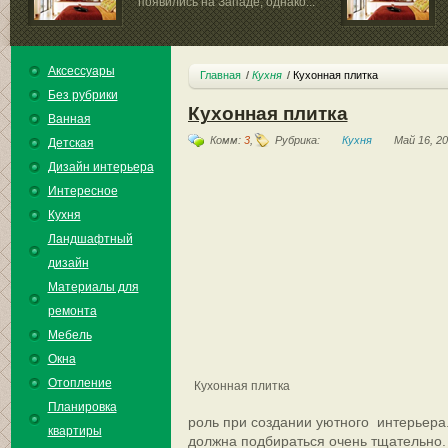
появились на Западе, однако...
Аксессуары
Главная
Кухня
Кухонная плитка
Без рубрики
Кухонная плитка
Ванная
Комм:
3
,
Рубрика:
Кухня
Май 16, 2
Детская
Дизайн интерьера
Интересное
Кухня
Ландшафтный
дизайн
Материалы для
ремонта
Мебель
Окна
Отопление
Кухонная плитка
Планировка
роль при создании уютного интерьера.
квартиры
должна подбираться очень тщательно.