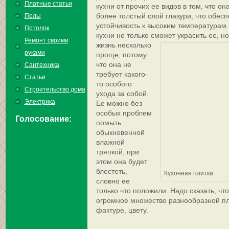
Платные статьи
кухни от прочих ее видов в том, что он
более толстый слой глазури, что обес
Полы
устойчивость к высоким температурам.
Потолок
кухни не только сможет украсить ее, н
Ремонт своими
жизнь несколько
руками
проще, потому
что она не
Сантехника
требует какого-
Статьи
то особого
Строительство дома
ухода за собой.
Электрика
Ее можно без
особых проблем
Голосование:
помыть
обыкновенной
влажной
тряпкой, при
этом она будет
блестеть,
Кухонная плитка
словно ее
только что положили. Надо сказать, чт
огромное множество разнообразной пли
фактуре, цвету.