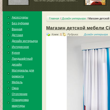
части не редко осуществляют...
Аксессуары
Главная
Дизайн интерьера
Магазин детской 
Без рубрики
Магазин детской мебели Ci
Ванная
Комм:
3
,
Рубрика:
Дизайн интерьера
Детская
Дизайн интерьера
Интересное
Кухня
Ландшафтный
дизайн
Материалы для
ремонта
Мебель
Окна
Отопление
Планировка
квартиры