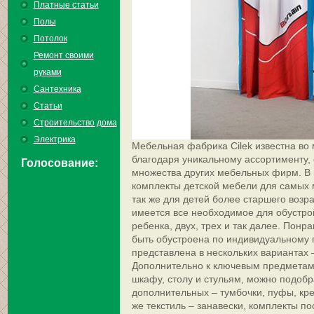
Платные статьи
Полы
Потолок
Ремонт своими
руками
Сантехника
Статьи
Строительство дома
Электрика
Мебельная фабрика Cilek известна во 
благодаря уникальному ассортименту
Голосование:
множества других мебельных фирм. В 
комплекты детской мебели для самых м
так же для детей более старшего возр
имеется все необходимое для обустро
ребенка, двух, трех и так далее. Пон
быть обустроена по индивидуальному п
представлена в нескольких вариантах 
Дополнительно к ключевым предметам 
шкафу, столу и стульям, можно подоб
дополнительных – тумбочки, пуфы, крес
же текстиль – занавески, комплекты по