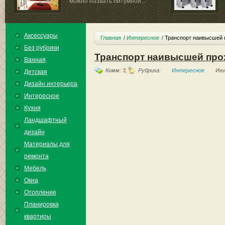
можно назвать битумной...
Аксессуары
Главная
Интересное
Транспорт наивысшей 
Без рубрики
Транспорт наивысшей про
Ванная
Комм:
3
,
Рубрика:
Интересное
Июл
Детская
Дизайн интерьера
Интересное
Кухня
Ландшафтный
дизайн
Материалы для
ремонта
Мебель
Окна
Отопление
Планировка
квартиры