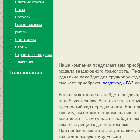
Платные статьи
Полы
Потолок
Ремонт своими
руками
Сантехника
Статьи
Строительство дома
Электрика
Наша компания предлагает вам приобр
модели вездеходного транспорта. Тех
Голосование:
идеально подойдет для труднопроходи
сможете приобрести
вездеходы ГАЗ
дл
В нашем каталоге вы найдете вездехо
подобную технику. Вся техника, котор
гусеничный ход передвижения. Благод
технику, вы сможете перемещаться п
местности. Также у нас вы найдете в
комплектующие к данной техники.
При необходимости мы осуществим до
техники в любую точку России.