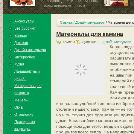
В прошлом десятилетие, многим
людям казался странным...
сделать, так это за
Аксессуары
Главная
Дизайн интерьера
Материалы для 
Без рубрики
Материалы для камина
Ванная
Комм:
3
,
Рубрика:
Дизайн интерьера
Детская
Когда кладк
Дизайн интерьера
осуществлял
Интересное
расшивать ш
выполняли с
Кухня
необходимо 
Ландшафтный
на швы при э
дизайн
темперой ил
Материалы для
красочный и
Камин пред
ремонта
или очаг дл
Мебель
и довольно удобный тип печи изобрет
Окна
столетии нашего века. Камин — не тол
Отопление
но и он служит для организации прият
доме. В сильнейшие морозы камин не 
Планировка
помощником для этого, ведь он отдает
квартиры
процентов всего тепла. На неприкрыты