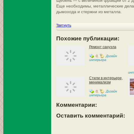
Щебень — с величиной фракции от 2 д
Еще необходимы, металлические делал
дымохода и стержни из металла.
Твитнуть
Похожие публикации:
Ремонт санузла
0
,
Дизайн
интерьера
инт
Стили в интерьере,
минимализм
0
,
Дизайн
интерьера
Комментарии:
Оставить комментарий: