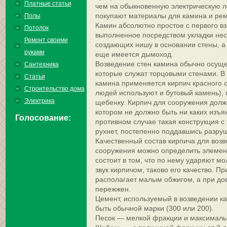
Платные статьи
чем на обыкновенную электрическую л
покупают материалы для камина и ремо
Полы
Камин абсолютно простое с первого вз
Потолок
выполненное посредством укладки нес
Ремонт своими
создающих нишу в основании стены, а 
руками
еще имеется дымоход.
Возведение стен камина обычно осущес
Сантехника
которые служат торцовыми стенами. В
Статьи
камина применяется кирпич красного о
Строительство дома
людей используют и бутовый камень), г
Электрика
щебенку. Кирпич для сооружения долже
котором не должно быть ни каких изъ
Голосование:
противном случае такая конструкция с
рухнет, постепенно поддавшись разру
Качественный состав кирпича для возв
сооружения можно определить элемен
состоит в том, что по нему ударяют м
звук кирпичом, таково его качество. Пр
располагает малым обжигом, а при до
пережжен.
Цемент, используемый в возведении к
быть обычной марки (300 или 200).
Песок — мелкой фракции и максималь