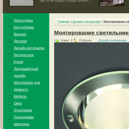
части не редко осуществляют...
Аксессуары
Главная
Дизайн интерьера
Монтирование св
Без рубрики
Монтирование светильник
Ванная
Комм:
3
,
Рубрика:
Дизайн интерьера
Детская
Дизайн интерьера
Интересное
Кухня
Ландшафтный
дизайн
Материалы для
ремонта
Мебель
Окна
Отопление
Планировка
квартиры