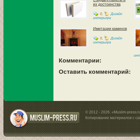
Сэндвич-панели и
их достоинства
0
,
Дизайн
интерьера
Имитации каминов
0
,
Дизайн
интерьера
инт
Комментарии:
Оставить комментарий:
© 2012 - 2026. «Muslim-press.
Копирование материалов с са