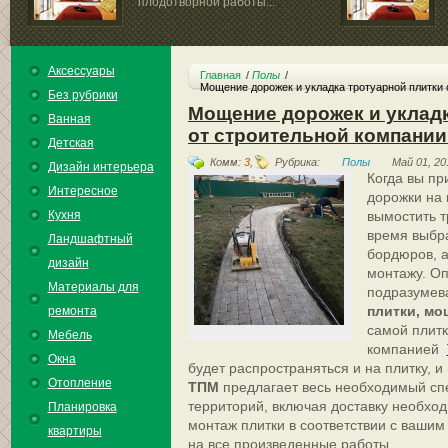
плодотворной работы...
выключатели можно
Аксессуары
Главная
Полы
Мощение дорожек и укладка тротуарной плитки
Без рубрики
Мощение дорожек и укладк
Ванная
от строительной компани
Детская
Комм:
3
,
Рубрика:
Полы
Май 01, 20
Дизайн интерьера
Когда вы пр
Интересное
дорожки на
Кухня
вымостить т
время выбра
Ландшафтный
бордюров, а
дизайн
монтажу. О
Материалы для
подразумева
плитки, м
ремонта
самой плит
Мебель
компанией
Окна
будет распространяться и на плитку, и
Отопление
ТПМ
предлагает весь необходимый спек
территорий, включая доставку необход
Планировка
монтаж плитки в соответствии с вашим 
квартиры
на все произведенные работы.