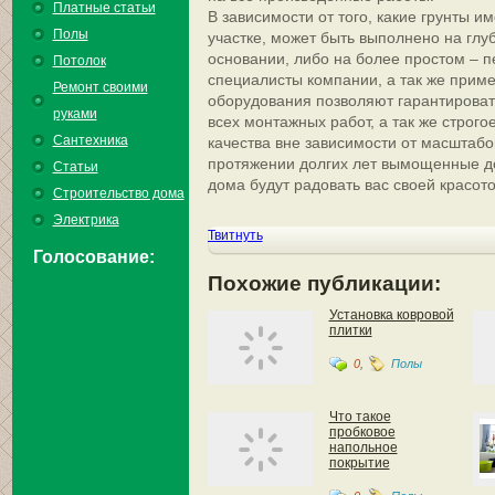
Платные статьи
В зависимости от того, какие грунты 
Полы
участке, может быть выполнено на гл
основании, либо на более простом – 
Потолок
специалисты компании, а так же прим
Ремонт своими
оборудования позволяют гарантироват
руками
всех монтажных работ, а так же строг
Сантехника
качества вне зависимости от масштабо
протяжении долгих лет вымощенные д
Статьи
дома будут радовать вас своей красот
Строительство дома
Электрика
Твитнуть
Голосование:
Похожие публикации:
Установка ковровой
плитки
0
,
Полы
Что такое
пробковое
напольное
покрытие