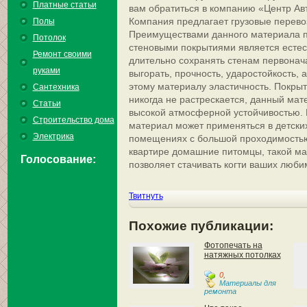
Платные статьи
вам обратиться в компанию «Центр Ав
Компания предлагает грузовые перево
Полы
Преимуществами данного материала п
Потолок
стеновыми покрытиями является естест
Ремонт своими
длительно сохранять стенам первонач
руками
выгорать, прочность, ударостойкость,
этому материалу эластичность. Покры
Сантехника
никогда не растрескается, данный мат
Статьи
высокой атмосферной устойчивостью. 
Строительство дома
материал может применяться в детских
Электрика
помещениях с большой проходимостью 
квартире домашние питомцы, такой ма
Голосование:
позволяет стачивать когти ваших люби
Твитнуть
Похожие публикации:
Фотопечать на
натяжных потолках
0
,
Материалы для
ремонта