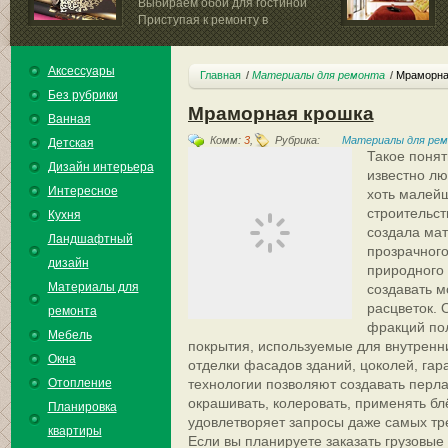
Выбираем обои для гостиной
Приступая к ремонту в
гостиной...
Аксессуары
Главная
Материалы для ремонта
Мраморна
Без рубрики
Мраморная крошка
Ванная
Комм:
3
,
Рубрика:
Материалы для ре
Детская
Такое понят
Дизайн интерьера
известно л
Интересное
хоть малей
строительст
Кухня
создала мат
Ландшафтный
прозрачного
дизайн
природного
Материалы для
создавать 
расцветок. 
ремонта
фракций по
Мебель
покрытия, используемые для внутренни
Окна
отделки фасадов зданий, цоколей, га
Отопление
технологии позволяют создавать перл
окрашивать, колеровать, применять б
Планировка
удовлетворяет запросы даже самых тр
квартиры
Если вы планируете заказать грузовые