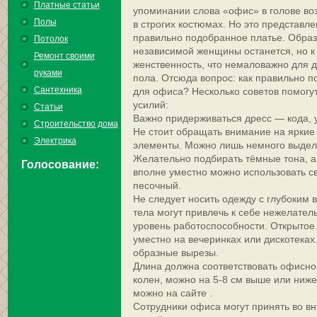
Платные статьи
упоминании слова «офис» в голове в
Полы
в строгих костюмах. Но это представл
правильно подобранное платье. Образ 
Потолок
независимой женщины останется, но к
Ремонт своими
женственность, что немаловажно для 
руками
пола. Отсюда вопрос: как правильно 
Сантехника
для офиса? Несколько советов помогут
усилий:
Статьи
Важно придерживаться дресс — кода, 
Строительство дома
Не стоит обращать внимание на яркие
Электрика
элементы. Можно лишь немного выдели
Желательно подбирать тёмные тона, а 
Голосование:
вполне уместно можно использовать св
песочный.
Не следует носить одежду с глубоким
тела могут привлечь к себе нежелатель
уровень работоспособности. Открытое 
уместно на вечеринках или дискотеках
образные вырезы.
Длина должна соответствовать офисно
колен, можно на 5-8 см выше или ниже 
можно на сайте .
Сотрудники офиса могут принять во в