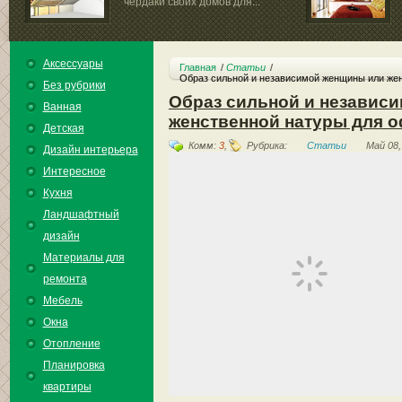
чердаки своих домов для...
Аксессуары
Главная
Статьи
Образ сильной и независимой женщины или же
Без рубрики
Образ сильной и независ
Ванная
женственной натуры для 
Детская
Комм:
3
,
Рубрика:
Статьи
Май 08,
Дизайн интерьера
Интересное
Кухня
Ландшафтный
дизайн
Материалы для
ремонта
Мебель
Окна
Отопление
Планировка
квартиры