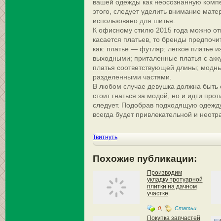
вашей одежды как неосознанную компе
этого, следует уделить внимание мате
использовано для шитья.
К офисному стилю 2015 года можно от
касается платьев, то бренды предпочи
как: платье — футляр; легкое платье 
выходными; приталенные платья с акк
платья соответствующей длины; модны
разделенными частями.
В любом случае девушка должна быть од
стоит гнаться за модой, но и идти про
следует. Подобрав подходящую одежду
всегда будет привлекательной и неотр
Твитнуть
Похожие публикации:
Производим
укладку тротуарной
плитки на дачном
участке
0
,
Статьи
Покупка запчастей