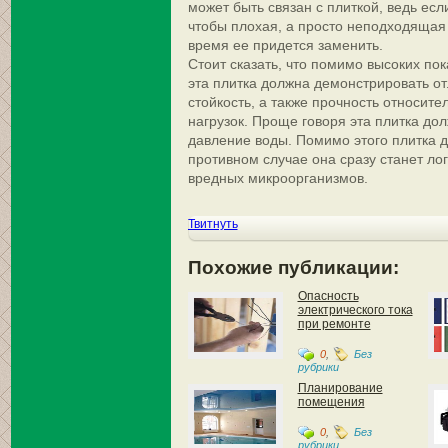
может быть связан с плиткой, ведь есл
чтобы плохая, а просто неподходящая 
время ее придется заменить.
Стоит сказать, что помимо высоких пок
эта плитка должна демонстрировать о
стойкость, а также прочность относит
нагрузок. Проще говоря эта плитка до
давление воды. Помимо этого плитка д
противном случае она сразу станет л
вредных микроорганизмов.
Твитнуть
Похожие публикации:
Опасность
электрического тока
при ремонте
0
,
Без
рубрики
Планирование
помещения
0
,
Без
рубрики