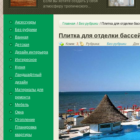
Если вы хотите создать у себя
атмосферу тропического...
Аксессуары
Главная
Без рубрики
Плитка для отделки бас
Без рубрики
Плитка для отделки бассе
Ванная
Комм:
3
,
Рубрика:
Без рубрики
Дек 
Детская
Дизайн интерьера
Интересное
Кухня
Ландшафтный
дизайн
Материалы для
ремонта
Мебель
Окна
Отопление
Планировка
квартиры