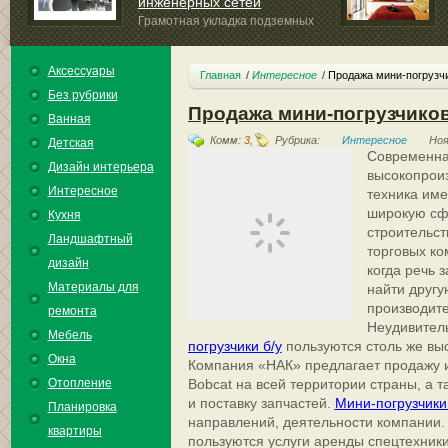
инженерных сетей
Грамотная укладка подземных
коммуникаций требует...
Аксессуары
Главная
Интересное
Продажа мини-погрузчи
Без рубрики
Продажа мини-погрузчиков
Ванная
Комм:
3
,
Рубрика:
Интересное
Ноя
Детская
Современна
Дизайн интерьера
высокопрои
Интересное
техника име
широкую сф
Кухня
строительст
Ландшафтный
торговых ко
дизайн
когда речь 
Материалы для
найти другу
производите
ремонта
Неудивитель
Мебель
погрузчики б/у
пользуются столь же выс
Окна
Компания «НАК» предлагает продажу и
Отопление
Bobcat на всей территории страны, а 
и поставку запчастей.
Мини-погрузчики
Планировка
направлений, деятельности компании
квартиры
пользуются услуги аренды спецтехники