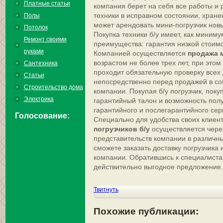
Платные статьи
компания берет на себя все работы и
техники в исправном состоянии, хранен
Полы
может арендовать мини-погрузчик новый
Потолок
Покупка техники б/у имеет, как миним
Ремонт своими
преимущества: гарантия низкой стоимос
руками
Компанией осуществляется
продажа м
возрастом не более трех лет, при этом
Сантехника
проходит обязательную проверку всех 
Статьи
непосредственно перед продажей в со
Строительство дома
компании. Покупая б/у погрузчик, поку
Электрика
гарантийный талон и возможность пол
гарантийного и послегарантийного сер
Голосование:
Специально для удобства своих клиен
погрузчиков б/у
осуществляется через
представительств компании в различны
сможете заказать доставку погрузчика
компании. Обратившись к специалиста
действительно выгодное предложение.
Твитнуть
Похожие публикации: