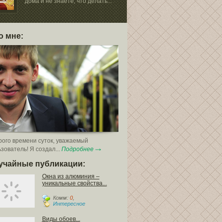
дома и не знаете, что делать...
имеет несколь
разновидностей
о мне:
ого времени суток, уважаемый
зователь! Я создал...
Подробнее
учайные публикации:
Окна из алюминия –
уникальные свойства...
Комм:
0
,
Интересное
Виды обоев...