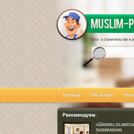
Главная
Об авторе
Кон
«Шарим» по вирту
телевидению