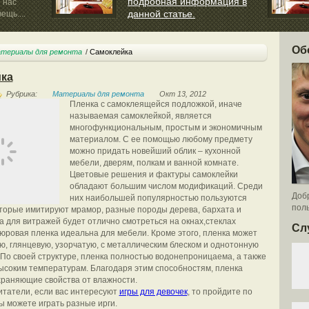
подробная информация в
 нас
данной статье.
ещь....
Большинство людей, приступая к ремонтным
работам,...
Об
териалы для ремонта
Самоклейка
ка
Рубрика:
Материалы для ремонта
Окт 13, 2012
Пленка с самоклеящейся подложкой, иначе
называемая самоклейкой, является
многофункциональным, простым и экономичным
материалом. С ее помощью любому предмету
можно придать новейший облик – кухонной
мебели, дверям, полкам и ванной комнате.
Цветовые решения и фактуры самоклейки
обладают большим числом модификаций. Среди
Добр
них наибольшей популярностью пользуются
поль
оторые имитируют мрамор, разные породы дерева, бархата и
а для витражей будет отлично смотреться на окнах,стеклах
Сл
люровая пленка идеальна для мебели.
Кроме этого, пленка может
ю, глянцевую, узорчатую, с металлическим блеском и однотонную
 По своей структуре, пленка полностью водонепроницаема, а также
высоким температурам. Благодаря этим способностям, пленка
раняющие свойства от влажности.
татели, если вас интересуют
игры для девочек
, то пройдите по
вы можете играть разные ирги.