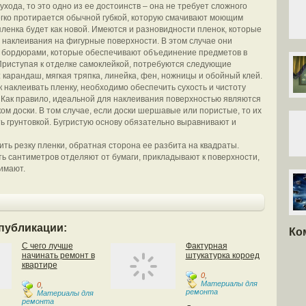
ухода, то это одно из ее достоинств – она не требует сложного
егко протирается обычной губкой, которую смачивают моющим
пленка будет как новой. Имеются и разновидности пленок, которые
 наклеивания на фигурные поверхности. В этом случае они
 бордюрами, которые обеспечивают объединение предметов в
Приступая к отделке самоклейкой, потребуются следующие
 карандаш, мягкая тряпка, линейка, фен, ножницы и обойный клей.
к наклеивать пленку, необходимо обеспечить сухость и чистоту
 Как правило, идеальной для наклеивания поверхностью являются
ом доски. В том случае, если доски шершавые или пористые, то их
ь грунтовкой. Бугристую основу обязательно выравнивают и
ить резку пленки, обратная сторона ее разбита на квадраты.
ть сантиметров отделяют от бумаги, прикладывают к поверхности,
имают.
публикации:
Ко
С чего лучше
Фактурная
начинать ремонт в
штукатурка короед
квартире
0
,
Материалы для
0
,
ремонта
Материалы для
ремонта