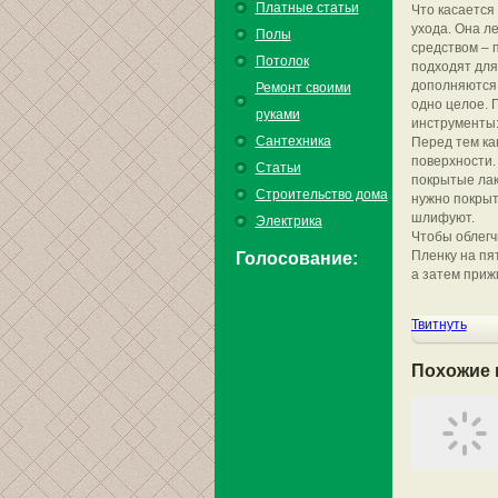
Платные статьи
Что касается 
ухода. Она л
Полы
средством – 
Потолок
подходят для
дополняются
Ремонт своими
одно целое. 
руками
инструменты:
Сантехника
Перед тем ка
поверхности.
Статьи
покрытые лак
Строительство дома
нужно покрыт
шлифуют.
Электрика
Чтобы облегч
Пленку на пя
Голосование:
а затем приж
Твитнуть
Похожие 