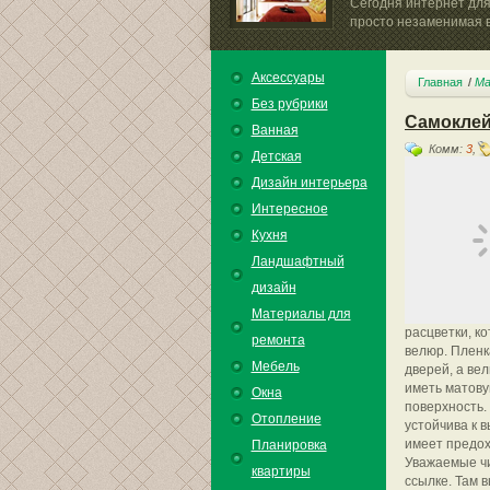
Сегодня интернет для
просто незаменимая в
Аксессуары
Главная
Ма
Без рубрики
Самоклей
Ванная
Комм:
3
,
Детская
Дизайн интерьера
Интересное
Кухня
Ландшафтный
дизайн
Материалы для
расцветки, к
ремонта
велюр. Пленк
Мебель
дверей, а ве
иметь матову
Окна
поверхность.
Отопление
устойчива к 
имеет предох
Планировка
Уважаемые чи
квартиры
ссылке. Там 