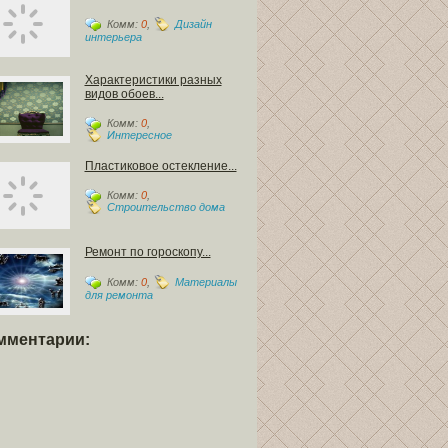
Комм:
0
,
Дизайн
интерьера
Характеристики разных
видов обоев...
Комм:
0
,
Интересное
Пластиковое остекление...
Комм:
0
,
Строительство дома
Ремонт по гороскопу...
Комм:
0
,
Материалы
для ремонта
мментарии: