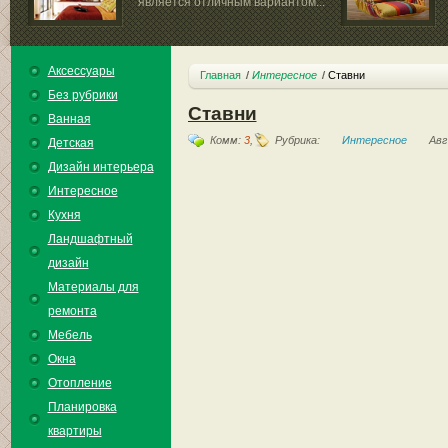
является отличным вариантом...
Аксессуары
Главная
Интересное
Ставни
Без рубрики
Ставни
Ванная
Комм:
3
,
Рубрика:
Интересное
Авг
Детская
Дизайн интерьера
Интересное
Кухня
Ландшафтный
дизайн
Материалы для
ремонта
Мебель
Окна
Отопление
Планировка
квартиры