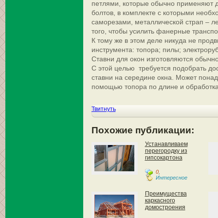
петлями, которые обычно применяют д
болтов, в комплекте с которыми необх
саморезами, металлической страп – ле
того, чтобы усилить фанерные трансп
К тому же в этом деле никуда не про
инструмента: топора; пилы; электроруб
Ставни для окон изготовляются обычн
С этой целью требуется подобрать дос
ставни на середине окна. Может понад
помощью топора по длине и обработк
Твитнуть
Похожие публикации:
Устанавливаем
перегородку из
гипсокартона
0
,
Интересное
Преимущества
каркасного
домостроения