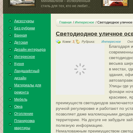
Минимализм – излюбленный
стиль для тех, кто не любит...
Аксессуары
Главная
Интересное
Светодиодное уличное
Без рубрики
Светодиодное уличное ос
Ванная
Комм:
3
,
Рубрика:
Интересное
Окт
Детская
Благодаря 
Дизайн интерьера
современны
Интересное
светодиодн
весьма широ
Кухня
в местах, 
Ландшафтный
здания, офи
дизайн
автозаправк
Материалы для
Улицы где 
фонари ноч
ремонта
красивее, я
Мебель
преимуществ светодиодов заключается
Окна
ручной регулировке и работают по уст
Отопление
позволяет даже маломощными диодам
территорию. На досуге не забудьте за
Планировка
полезную информацию.
квартиры
Немаловажным преимуществом светод