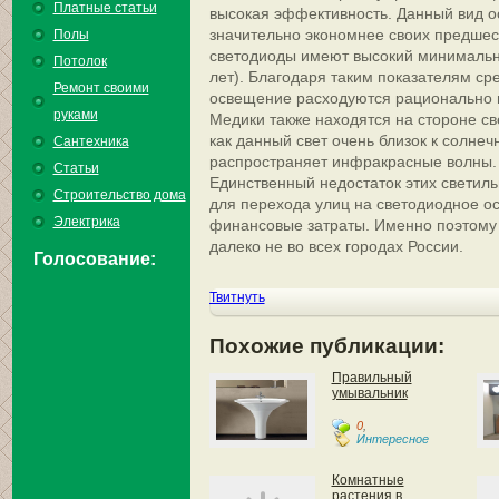
Платные статьи
высокая эффективность. Данный вид о
значительно экономнее своих предшес
Полы
светодиоды имеют высокий минимальны
Потолок
лет). Благодаря таким показателям ср
Ремонт своими
освещение расходуются рационально 
руками
Медики также находятся на стороне св
как данный свет очень близок к солнечн
Сантехника
распространяет инфракрасные волны.
Статьи
Единственный недостаток этих светильн
Строительство дома
для перехода улиц на светодиодное 
Электрика
финансовые затраты. Именно поэтому
далеко не во всех городах России.
Голосование:
Твитнуть
Похожие публикации:
Правильный
умывальник
0
,
Интересное
Комнатные
растения в