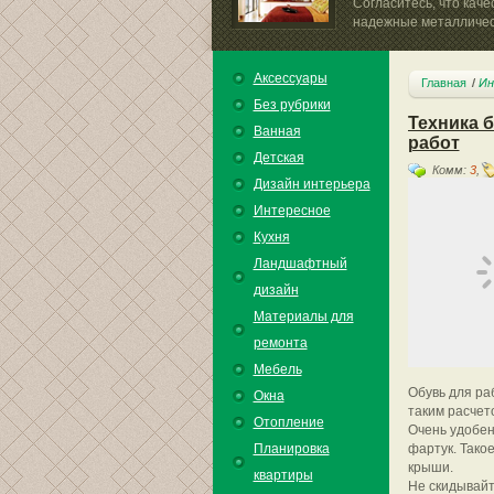
Согласитесь, что кач
надежные металлическ
Аксессуары
Главная
Ин
Без рубрики
Техника 
Ванная
работ
Детская
Комм:
3
,
Дизайн интерьера
Интересное
Кухня
Ландшафтный
дизайн
Материалы для
ремонта
Мебель
Обувь для ра
Окна
таким расчет
Отопление
Очень удобен
Планировка
фартук. Тако
крыши.
квартиры
Не скидывайт