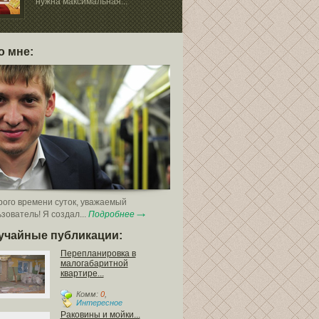
нужна максимальная...
К самым вост
материалам, 
для...
о мне:
ого времени суток, уважаемый
зователь! Я создал...
Подробнее
учайные публикации:
Перепланировка в
малогабаритной
квартире...
Комм:
0
,
Интересное
Раковины и мойки...