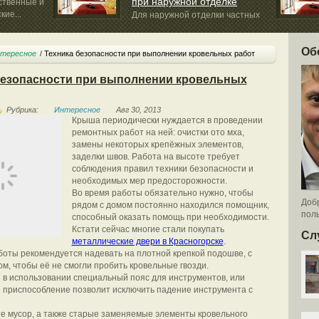
при наружной отделке
ественные и
ие...
Для наружной отделки частных
домов часто прибегают...
Об
тересное
Техника безопасности при выполнении кровельных работ
безопасности при выполнении кровельных
Рубрика:
Интересное
Авг 30, 2013
Крыша периодически нуждается в проведении
ремонтных работ на ней: очистки ото мха,
замены некоторых крепёжных элементов,
заделки швов. Работа на высоте требует
соблюдения правил техники безопасности и
необходимых мер предосторожности.
Во время работы обязательно нужно, чтобы
Добр
рядом с домом постоянно находился помощник,
поль
способный оказать помощь при необходимости.
Кстати сейчас многие стали покупать
Сл
металлические двери в Красногорске
.
боты рекомендуется надевать на плотной крепкой подошве, с
ом, чтобы её не смогли пробить кровельные гвозди.
 в использовании специальный пояс для инструментов, или
е приспособление позволит исключить падение инструмента с
е мусор, а также старые заменяемые элементы кровельного