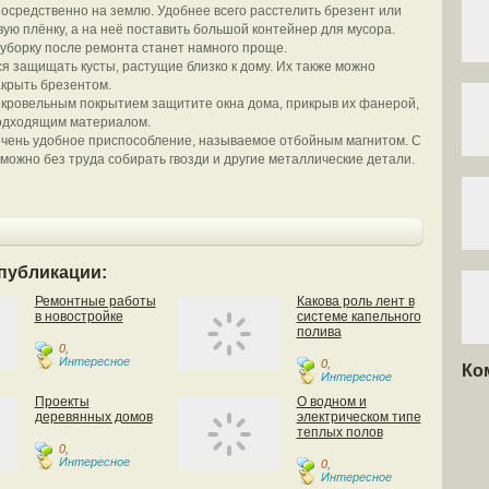
осредственно на землю. Удобнее всего расстелить брезент или
ую плёнку, а на неё поставить большой контейнер для мусора.
уборку после ремонта станет намного проще.
я защищать кусты, растущие близко к дому. Их также можно
крыть брезентом.
 кровельным покрытием защитите окна дома, прикрыв их фанерой,
подходящим материалом.
чень удобное приспособление, называемое отбойным магнитом. С
можно без труда собирать гвозди и другие металлические детали.
публикации:
Ремонтные работы
Какова роль лент в
в новостройке
системе капельного
полива
0
,
Интересное
0
,
Ко
Интересное
Проекты
О водном и
деревянных домов
электрическом типе
теплых полов
0
,
Интересное
0
,
Интересное