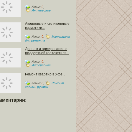
Комм:
0
,
Интересное
Акриловые и силиконовые
герметики...
Комм:
0
,
Материалы
для ремонта
Дренаж и армирование с
поддержкой геотекстиля...
Комм:
0
,
Интересное
Ремонт квартир в Уфе...
Комм:
0
,
Ремонт
своими руками
мментарии: