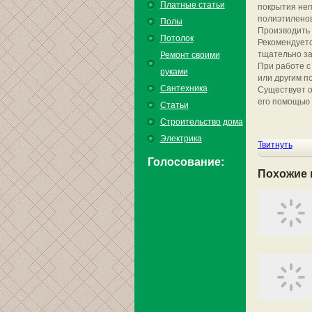
Платные статьи
покрытия неп
полиэтиленов
Полы
Производить 
Потолок
Рекомендуетс
тщательно за
Ремонт своими
При работе с
руками
или другим 
Сантехника
Существует о
его помощью 
Статьи
Строительство дома
Электрика
Твитнуть
Голосование:
Похожие 