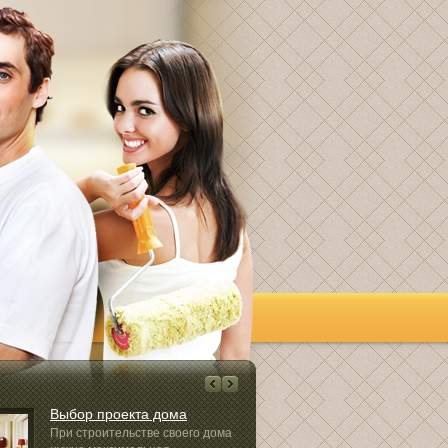
Выбор проекта дома
Применение
штукатурки
При строительстве своего дома