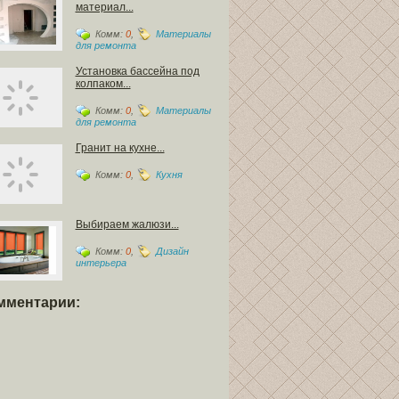
материал...
Комм:
0
,
Материалы
для ремонта
Установка бассейна под
колпаком...
Комм:
0
,
Материалы
для ремонта
Гранит на кухне...
Комм:
0
,
Кухня
Выбираем жалюзи...
Комм:
0
,
Дизайн
интерьера
мментарии: