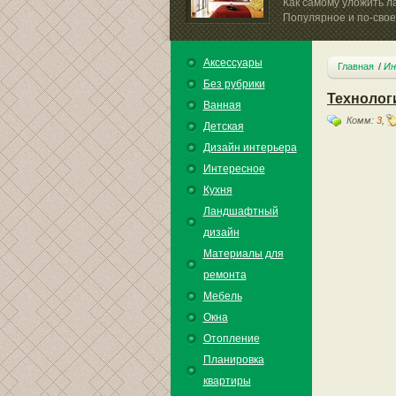
Как самому уложить л
Популярное и по-своем
Аксессуары
Главная
Ин
Без рубрики
Технолог
Ванная
Комм:
3
,
Детская
Дизайн интерьера
Интересное
Кухня
Ландшафтный
дизайн
Материалы для
ремонта
Мебель
Окна
Отопление
Планировка
квартиры