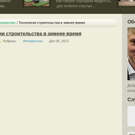
аминат
Как говорит народная мудрость,
у...
для полного счастья ...
Об
тересное
Технологии строительства в зимнее время
ии строительства в зимнее время
Рубрика:
Интересное
Дек 09, 2013
Добр
поль
Сл