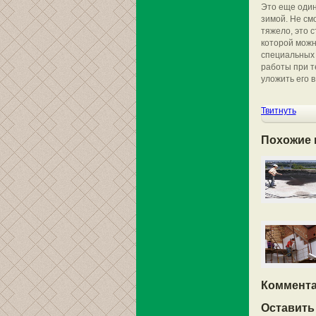
Это еще один
зимой. Не см
тяжело, это 
которой можн
специальных
работы при т
уложить его в
Твитнуть
Похожие 
Коммента
Оставить