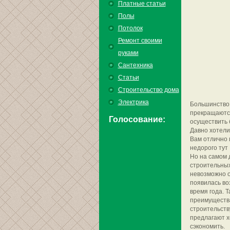
Платные статьи
Полы
Потолок
Ремонт своими
руками
Сантехника
Статьи
Строительство дома
Электрика
Большинство 
прекращаются
Голосование:
осуществить 
Давно хотели
Вам отлично
недорого тут 
Но на самом 
строительных 
невозможно о
появилась во
время года. 
преимущества
строительств
предлагают х
сэкономить.