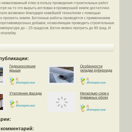
 немаловажный плюс в пользу проведения строительных работ
отря на то что вырыть котлован в промерзшей земле достаточно
стало возможно благодаря новейшей технологии с помощью
о прогреть землю. Бетонные работы проводятся с применением
 противоморозных добавок, позволяющие проводить строительные
емпературе до – 25 градусов. Бетон можно прогреть до 90 град. И
 опалубку.
публикации:
Гидроизоляция
Особенности
крыши
укладки рубероида
0
,
0
,
Интересное
Интересное
Утепление фасада
Несколько слов о
бумажных обоях
0
,
Интересное
0
,
Интересное
рии:
 комментарий: