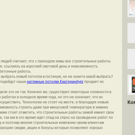
людей считают, что с приходом зимы все строительные работы
, ссылаясь на короткий световой день и невозможность
бетонные работы.
 выбрать новый потолок в гостиную, но не знаете какой выбрать?
 подойдут наши
натяжные потолки Екатеринбург
продает их
.
деле это не так. Конечно же, существуют некоторые сложности в
работах в холодное время года, но это не означает, что их
Ко
существить. Технологии не стоят на месте, и благодаря новым
зможность строить даже при минусовой температуре в зимнее
Также стоит отметить, что строительные работы зимой имеют свои
, так как в это время идет спад на спрос на проведение работ по
у и поэтому многие строительные компании своим клиентам
орошие скидки, акции и бонусы которые позволяют хорошо