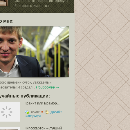
паркета
Именно этот вопрос интересует
большое количество...
Использование
паркета сегодня распространено..
о мне:
ого времени суток, уважаемый
зователь! Я создал...
Подробнее
учайные публикации:
Гранит или мрамор...
Комм:
0
,
Дизайн
интерьера
Гипсокартон – лучший