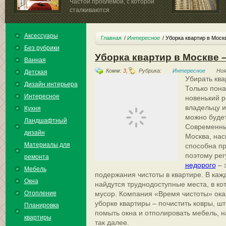
Частой проблемой, с которой
сталкиваются
квартиросъемщики,...
Во втором квартал
лабораторий...
Аксессуары
Главная
Интересное
Уборка квартир в Моск
Без рубрики
Уборка квартир в Москве 
Ванная
Комм:
3
,
Рубрика:
Интересное
Ноя
Детская
Убирать ква
Дизайн интерьера
Только пона
Интересное
новенький р
владельцу и
Кухня
можно будет
Ландшафтный
Современны
дизайн
Москва, на
Материалы для
способна пр
поэтому ре
ремонта
недорого
– 
Мебель
подержания чистоты в квартире. В ка
Окна
найдутся труднодоступные места, в ко
Отопление
мусор. Компания «Время чистоты» ок
уборке квартиры – почистить ковры, ш
Планировка
помыть окна и отполировать мебель, н
квартиры
так далее.