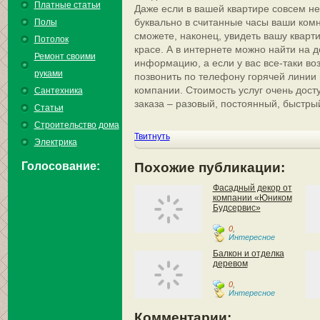
Платные статьи
Даже если в вашей квартире совсем не
буквально в считанные часы ваши комн
Полы
сможете, наконец, увидеть вашу кварт
Потолок
красе. А в интернете можно найти на
Ремонт своими
информацию, а если у вас все-таки во
руками
позвонить по телефону горячей линии
компании. Стоимость услуг очень дос
Сантехника
заказа – разовый, постоянный, быстры
Статьи
Строительство дома
Твитнуть
Электрика
Голосование:
Похожие публикации:
Фасадный декор от
компании «Юником
Будсервис»
0
,
Интересное
Балкон и отделка
деревом
0
,
Интересное
Комментарии: