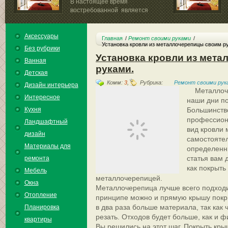
В настоящее время
востребованной является
жидкая...
мебели пользуются
Аксессуары
Главная
Ремонт своими руками
Установка кровли из металлочерепицы своим р
Без рубрики
Установка кровли из мет
Ванная
руками.
Детская
Комм:
3
,
Рубрика:
Ремонт своими рук
Дизайн интерьера
Металлоч
Интересное
наши дни по
Кухня
Большинств
профессион
Ландшафтный
вид кровли 
дизайн
самостоятел
Материалы для
определенны
статья вам 
ремонта
как покрыть
Мебель
металлочер
Окна
Металлочерепица лучше всего подходи
Отопление
принципе можно и прямую крышу покры
в два раза больше материала, так как 
Планировка
резать. Отходов будет больше, как и ф
квартиры
Вы решились на этот шаг. Покрыть кры