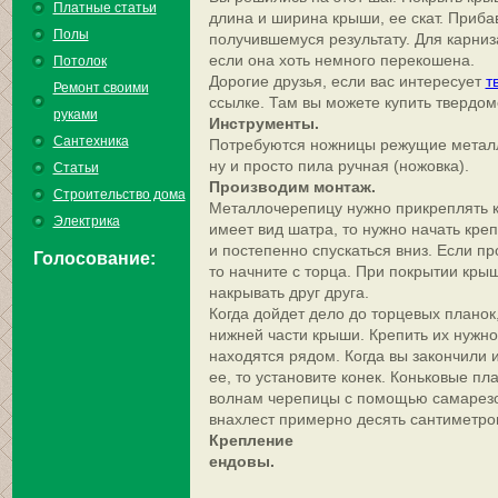
Платные статьи
длина и ширина крыши, ее скат. Приба
Полы
получившемуся результату. Для карниз
если она хоть немного перекошена.
Потолок
Дорогие друзья, если вас интересует
т
Ремонт своими
ссылке. Там вы можете купить твердо
руками
Инс
Сантехника
Потребуются ножницы режущие металл,
ну и просто пила ручная (ножовка).
Статьи
Производим монтаж.
Строительство дома
Металлочерепицу нужно прикреплять к
Электрика
имеет вид шатра, то нужно начать креп
и постепенно спускаться вниз. Если про
Голосование:
то начните с торца. При покрытии кр
накрывать друг друга.
Когда дойдет дело до торцевых планок,
нижней части крыши. Крепить их нужн
находятся рядом. Когда вы закончили 
ее, то установите конек. Коньковые пл
волнам черепицы с помощью самарезов
внахлест примерно десять сантиметро
Крепление
ен