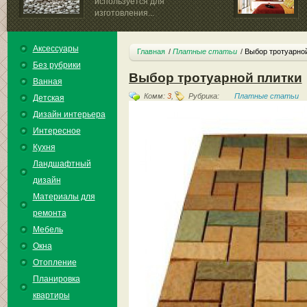
используется для
изготовления...
Аксессуары
Главная
Платные статьи
Выбор тротуарной
Без рубрики
Выбор тротуарной плитки
Ванная
Комм:
3
,
Рубрика:
Платные статьи
Детская
Дизайн интерьера
Интересное
Кухня
Ландшафтный
дизайн
Материалы для
ремонта
Мебель
Окна
Отопление
Планировка
квартиры