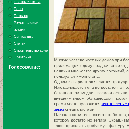
Платные статьи
Полы
Потолок
Ремонт своими
руками
Сантехника
Статьи
Строительство дома
Электрика
Многие хозяева частных домов при бл
прилежащей к дому предпочтение отда
Голосование:
наличии множества других покрытий, 
пользуется именно она.
Одним из вариантов является тротуарн
Изготавливается она по достаточно пр
бетонного литья дает возможность по
внешним видом, обладающих плоской 
время часто проводится
изготовление 
заказ
специалистами.
Плитка состоит из подвижного бетона,
котором достаточно велика. Окрашиват
также придавать требуемую фактуру. 