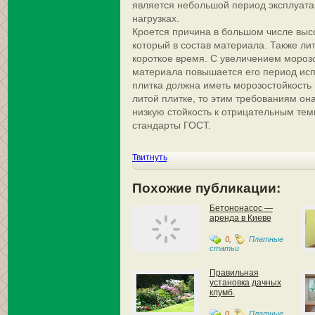
является небольшой период эксплуата
нагрузках.
Кроется причина в большом числе выс
который в состав материала. Также ли
короткое время. С увеличением мороз
материала повышается его период исп
плитка должна иметь морозостойкость 
литой плитке, то этим требованиям он
низкую стойкость к отрицательным тем
стандарты ГОСТ.
Твитнуть
Похожие публикации:
Бетононасос —
аренда в Киеве
0
,
Платные
статьи
Правильная
установка дачных
клумб.
0
,
Платные