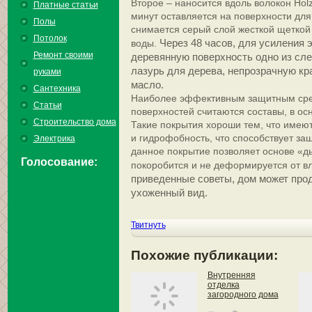
Второе – наносится вдоль волокон Holz 
Платные статьи
минут оставляется на поверхности для
Полы
снимается серый слой жесткой щеткой
Потолок
Через 48 часов, для усиления 
воды.
Ремонт своими
деревянную поверхность одно из сл
лазурь для дерева, непрозрачную кр
руками
масло.
Сантехника
Наиболее эффективным защитным сре
Статьи
поверхностей считаются составы, в осн
Строительство дома
Такие покрытия хороши тем, что име
и гидрофобность, что способствует защ
Электрика
данное покрытие позволяет основе «д
Голосование:
покоробится и не деформируется от в
приведенные советы, дом может про
ухоженный вид.
Твитнуть
Похожие публикации:
Внутренняя
отделка
загородного дома