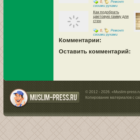
0
,
Ремонт
своими руками
Как подобрать
цветовую гамму для
стен
0
,
Ремонт
своими руками
Комментарии:
Оставить комментарий:
© 2012 - 2026. «Muslim-press.
Копирование материалов с са