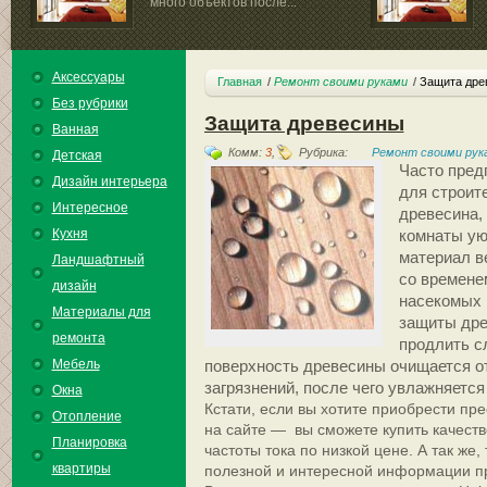
много объектов после...
Аксессуары
Главная
Ремонт своими руками
Защита дре
Без рубрики
Защита древесины
Ванная
Комм:
3
,
Рубрика:
Ремонт своими рук
Детская
Часто пред
Дизайн интерьера
для строит
Интересное
древесина, 
Кухня
комнаты ую
материал в
Ландшафтный
со временем
дизайн
насекомых 
Материалы для
защиты дре
ремонта
продлить с
Мебель
поверхность древесины очищается о
загрязнений, после чего увлажняется
Окна
Кстати, если вы хотите приобрести пре
Отопление
на сайте — вы сможете купить качест
Планировка
частоты тока по низкой цене. А так же,
квартиры
полезной и интересной информации п