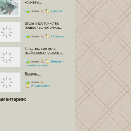
комнаты...
Комм:
0
,
Ванная
Виды и достоинства
подвесных потолков...
Комм:
0
,
Потолок
Пластиковые окна
особенности ремонта...
Комм:
0
,
Ремонт
своими руками
Беседка...
Комм:
0
,
Интересное
мментарии: