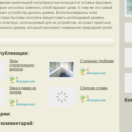
время наибольшей популярностью пользуются готовые брусовые
орые способны заменить собой вариант дома. К тому же это самый
ант устройства дачного домика. Воспользовавшись этим
отовая бытовка способна предоставить необходимый уровень
и этом брус, используемый для ее устройства, источает приятные
ального дерева, который наполняет помещение природной силой.
публикации:
Типы
Стальные тройники
строительного
кирпича
0
,
Интересное
0
,
Интересное
Окна в дамах из
Сборная стяжка
дерева
0
,
Ко
Интересное
0
,
Интересное
рии:
 комментарий: