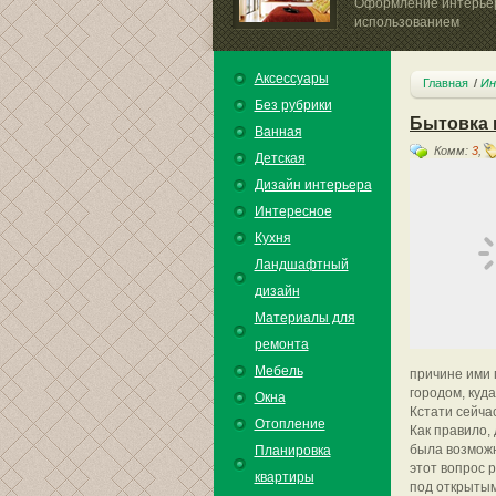
Оформление интерье
использованием
гипсокартонных...
Аксессуары
Главная
Ин
Без рубрики
Бытовка 
Ванная
Комм:
3
,
Детская
Дизайн интерьера
Интересное
Кухня
Ландшафтный
дизайн
Материалы для
ремонта
Мебель
причине ими 
городом, куд
Окна
Кстати сейча
Отопление
Как правило,
была возможн
Планировка
этот вопрос 
квартиры
под открытым