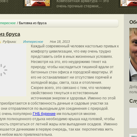
ров с
Композитная арматура — это
очень прочные стержни,...
Из стройм
востребова
Об
тересное
Бытовка из бруса
из бруса
Рубрика:
Интересное
Ноя 18, 2013
Каждый современный человек настолько привык к
комфорту цивилизации, что ему очень трудно
представить себя в иных жизненных условиях.
Несмотря на это, его неудержимо тянет на
природу, чтобы насладиться тишиной вдали от
бетонных стен офиса и городской квартиры. И
его не останавливает ни отсутствие горячей и
холодной воды, света, газа и отопления.
Добр
Скорее всего, это связано с тем, что человеку
поль
свойственно тянуться к естественным
источникам энергии и здоровья. Именно по этой
Сл
приобретаются в собственность дачные и садовые участки за
а они отправляются по выходным для соединения с природой.
с очень популярно
ГНБ бурение
им пользуются многие.
 для полноценного отдыха необходимо крыша над головой, чтобы
ость спрятаться от летней жары или выпадения осадков. Именно
решается дачниками в первую очередь, так как перспектива жить
 небом мало привлекательна.