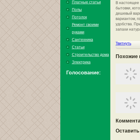
Платные статьи
В настоящее 
бытовки, кот
Полы
дешевый вари
Потолок
вариантом, г
удобства. Пр
Ремонт своими
запахи натур
руками
Сантехника
Твитнуть
Статьи
Строительство дома
Похожие 
Электрика
Голосование:
Коммента
Оставить