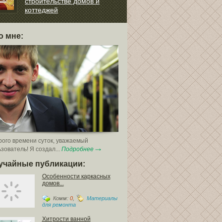
строительстве домов и
всего вы решит
коттеджей
атериалов кирпич наиболее
н...
о мне:
ого времени суток, уважаемый
зователь! Я создал...
Подробнее
учайные публикации:
Особенности каркасных
домов...
Комм:
0
,
Материалы
для ремонта
Хитрости ванной