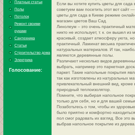
Платные статьи
Если вы хотите купить цветы для сада 
советуем вам посетить этот вот сайт —
Полы
цветы для сада в Киеве режиме онлайн
Потолок
магазин цветов Ваш Сад.
Ремонт своими
Линолеум – это очень практичный мате
руками
никто не использует, т. к. он вышел из
красивый, создает атмосферу уюта, но
Сантехника
практичный. Ламинат весьма практичен
Статьи
натуральных материалов. И так, наиб
Строительство дома
являются деревянные полы.
Электрика
Различают несколько видов деревянных 
выбрать, например это паркетная доск
Голосование:
паркет. Такие напольные покрытия яв
так как изготовлены из натуральных м
привлекательный внешний вид, кроме в
природный теплоизолятор.
Помните, что выбирая напольное покр
только для себя, но и для вашей семьи
Позаботьтесь о том, чтобы их здоровью
было приятно и комфортно находиться 
пол смог радовать их взгляд. Все это 
выбрав напольное покрытие из дерева