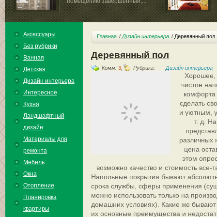
помещению завершенный,...
Аксессуары
Главная
Дизайн интерьера
Деревянный пол
Без рубрики
Деревянный пол
Ванная
Комм:
3
,
Рубрика:
Дизайн интерьера
Детская
Хорошее, 
Дизайн интерьера
чистое нап
Интересное
комфорта 
сделать св
Кухня
и уютным, у
Ландшафтный
т. д. 
дизайн
представ
Материалы для
различных 
цена оста
ремонта
этом опро
Мебель
возможно качество и стоимость все-т
Окна
Напольные покрытия бывают абсолютно
Отопление
срока службы, сферы применения (сущ
можно использовать только на производ
Планировка
домашних условиях). Какие же бывают
квартиры
их основные преимущества и недостат