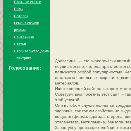
Платные статьи
Полы
Потолок
Ремонт своими
руками
Сантехника
Статьи
Строительство дома
Электрика
Древесина — это экологически чистый
неудивительно, что она при строитель
Голосование:
пользуется особой популярностью. Чег
остальных напольных покрытиях, вып
материалов.
Ищете хороший сайт на котором можно
Советуем вам посетить этот сайт и та
этой услугой.
Они в любом случае являются вредным
здоровья, так как им свойственно выд
веществ (формальдегида, стирола, ви
этилацетата, метиламина, бензола, тет
Зачастую у производителей синтетики е