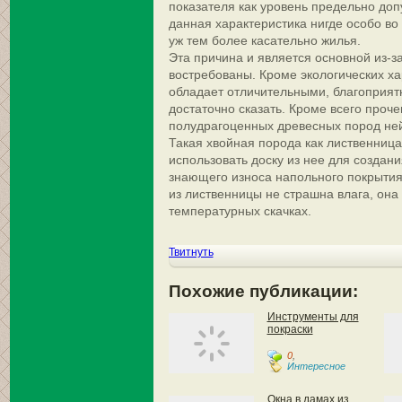
показателя как уровень предельно доп
данная характеристика нигде особо во
уж тем более касательно жилья.
Эта причина и является основной из-з
востребованы. Кроме экологических ха
обладает отличительными, благоприят
достаточно сказать. Кроме всего проче
полудрагоценных древесных пород ней
Такая хвойная порода как лиственниц
использовать доску из нее для создани
знающего износа напольного покрыти
из лиственницы не страшна влага, она
температурных скачках.
Твитнуть
Похожие публикации:
Инструменты для
покраски
0
,
Интересное
Окна в дамах из