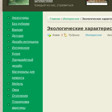
штукатурки
Каждый из нас, стремиться
индивидуально и неповторимо...
Аксессуары
Главная
Интересное
Экологические характе
Без рубрики
Экологические характерис
Ванная
Комм:
3
,
Рубрика:
Интересное
Авг
Детская
Дизайн интерьера
Интересное
Кухня
Ландшафтный
дизайн
Материалы для
ремонта
Мебель
Окна
Отопление
Планировка
квартиры