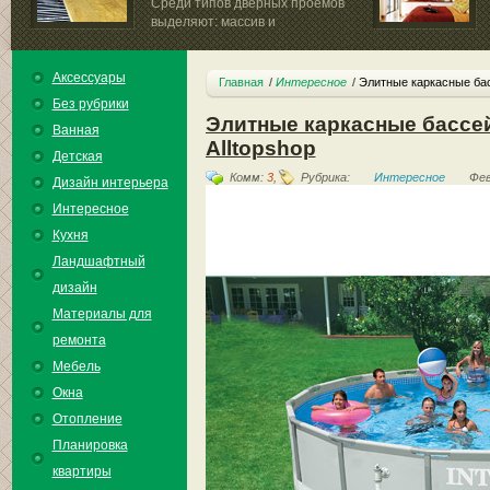
Среди типов дверных проемов
выделяют: массив и
приклеенный...
Аксессуары
Главная
Интересное
Элитные каркасные бас
Без рубрики
Элитные каркасные бассе
Ванная
Alltopshop
Детская
Комм:
3
,
Рубрика:
Интересное
Фев
Дизайн интерьера
Интересное
Кухня
Ландшафтный
дизайн
Материалы для
ремонта
Мебель
Окна
Отопление
Планировка
квартиры