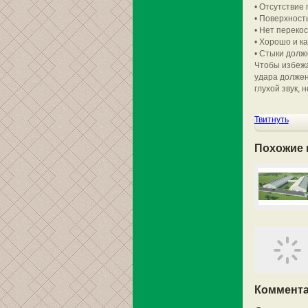
• Отсутствие 
• Поверхност
• Нет перекос
• Хорошо и к
• Стыки долж
Чтобы избежа
удара должен
глухой звук, 
Твитнуть
Похожие 
Коммента