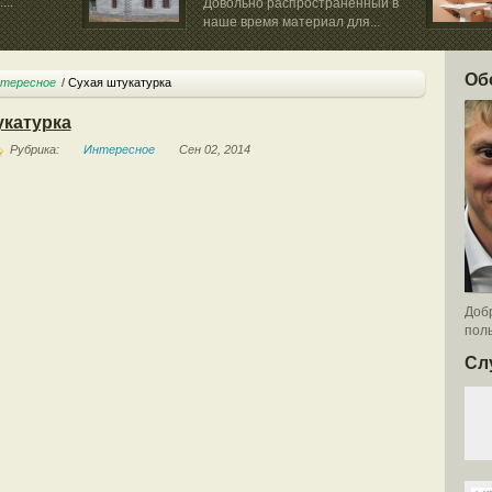
...
Довольно распространённый в
наше время материал для...
Об
тересное
Сухая штукатурка
укатурка
Рубрика:
Интересное
Сен 02, 2014
Добр
поль
Сл