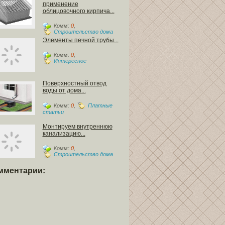
применение
облицовочного кирпича...
Комм:
0
,
Строительство дома
Элементы печной трубы...
Комм:
0
,
Интересное
Поверхностный отвод
воды от дома...
Комм:
0
,
Платные
статьи
Монтируем внутреннюю
канализацию...
Комм:
0
,
Строительство дома
мментарии: