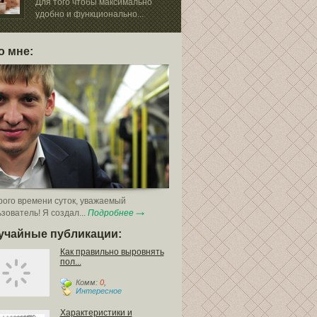
Для того чтобы максимально
Фасадная шту
удобно и функционально...
разрушается и
повреждений,...
о мне:
ого времени суток, уважаемый
зователь! Я создал...
Подробнее
учайные публикации:
Как правильно выровнять
пол...
Комм:
0
,
Интересное
Характеристики и