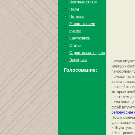
Платные статьи
Полы
Потолок
Ремонт своими
руками
Сантехника
Статьи
Строительство дома
Электрика
Сухая штукат
клеящих сост
Голосование:
пенозологипс
помощи толев
затем замазы
проклейке ли
которые необ
шпателем дл
Если помещен
сухой штукат
белорусские 
После оконча
удостоверится
• Штукатурка
• Нет трещин 