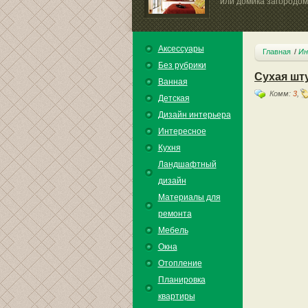
или домика загородом.
Аксессуары
Главная
Ин
Без рубрики
Сухая шт
Ванная
Комм:
3
,
Детская
Дизайн интерьера
Интересное
Кухня
Ландшафтный
дизайн
Материалы для
ремонта
Мебель
Окна
Отопление
Планировка
квартиры