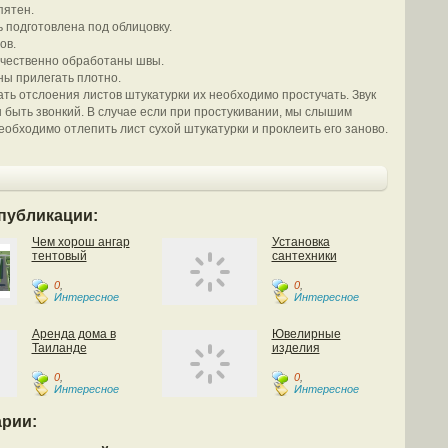
пятен.
ь подготовлена под облицовку.
ов.
ачественно обработаны швы.
ны прилегать плотно.
ть отслоения листов штукатурки их необходимо простучать. Звук
 быть звонкий. В случае если при простукивании, мы слышим
необходимо отлепить лист сухой штукатурки и проклеить его заново.
публикации:
Чем хорош ангар
Установка
тентовый
сантехники
0
,
0
,
Интересное
Интересное
Аренда дома в
Ювелирные
Таиланде
изделия
0
,
0
,
Интересное
Интересное
рии: