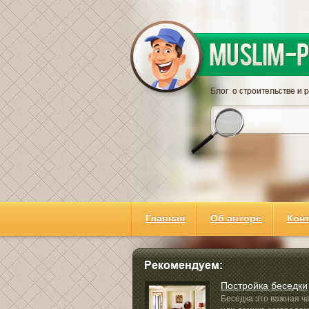
Главная
Об авторе
Кон
Постройка беседки
Беседка это важная ч