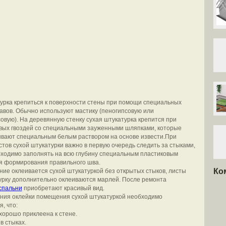
урка крепиться к поверхности стены при помощи специальных
авов. Обычно используют мастику (пеногипсовую или
овую). На деревянную стенку сухая штукатурка крепится при
ых гвоздей со специальными зауженными шляпками, которые
вают специальным белым раствором на основе извести.
При
стов сухой штукатурки важно в первую очередь следить за стыками,
ходимо заполнять на всю глубину специальным пластиковым
я формирования правильного шва.
Ко
ие оклеивается сухой штукатуркой без открытых стыков, листы
урку дополнительно оклеиваются марлей. После ремонта
спальни
приобретают красивый вид.
ния оклейки помещения сухой штукатуркой необходимо
, что:
 хорошо приклеена к стене.
в стыках.