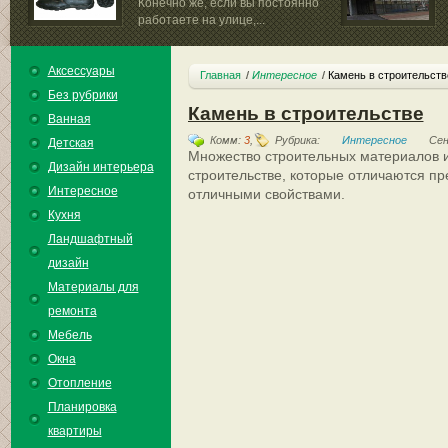
Конечно же, если вы постоянно
работаете на улице,...
радиусные...
Аксессуары
Главная
Интересное
Камень в строительств
Без рубрики
Камень в строительстве
Ванная
Комм:
3
,
Рубрика:
Интересное
Сен
Детская
Множество строительных материалов 
Дизайн интерьера
строительстве, которые отличаются п
Интересное
отличными свойствами.
Кухня
Ландшафтный
дизайн
Материалы для
ремонта
Мебель
Окна
Отопление
Планировка
квартиры