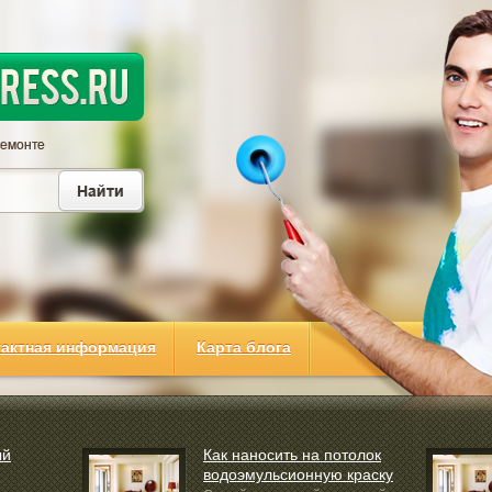
тактная информация
Карта блога
ый
Как наносить на потолок
водоэмульсионную краску