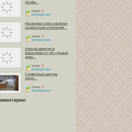
Alcatel...
Комм:
0
,
Интересное
Несколько слов о выборе
радиаторов отопления...
Комм:
0
,
Интересное
Аренда квартир в
Евпатории от АН «Новый
дом»...
Комм:
0
,
Интересное
Сервисные центры
Apple...
Комм:
0
,
Интересное
мментарии: