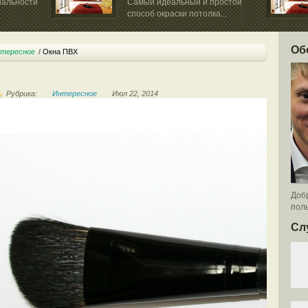
нальности
Самый идеальный и простой
способ окраски потолка...
Об
тересное
Окна ПВХ
Рубрика:
Интересное
Июл 22, 2014
Добр
поль
Сл