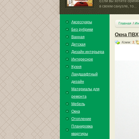
Если вы хотите ориги
в своем санузле, то...
Аксессуары
Главная
Ин
Без рубрики
Окна ПВХ
Ванная
Комм:
3
,
Детская
Дизайн интерьера
Интересное
Кухня
Ландшафтный
дизайн
Материалы для
ремонта
Мебель
Окна
Отопление
Планировка
квартиры