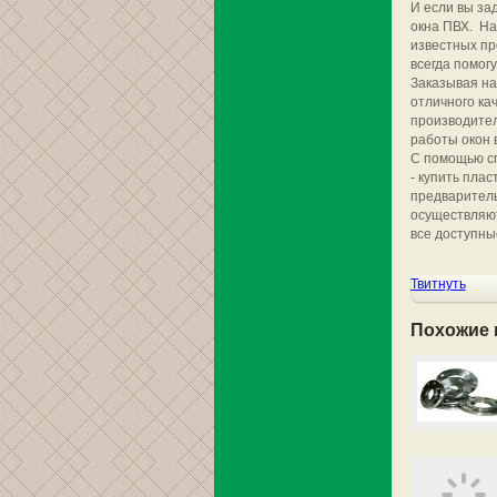
И если вы за
окна ПВХ. На
известных пр
всегда помог
Заказывая на
отличного ка
производите
работы окон 
С помощью сп
- купить плас
предваритель
осуществляют
все доступны
Твитнуть
Похожие 