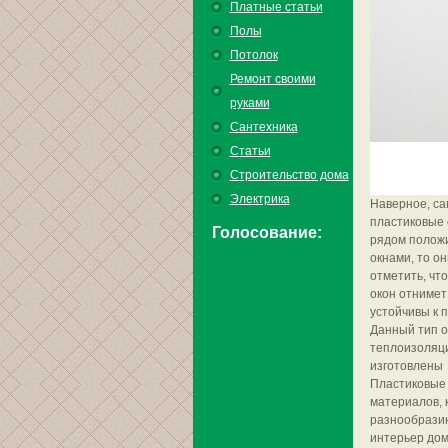
Платные статьи
Полы
Потолок
Ремонт своими
руками
Сантехника
Статьи
Строительство дома
Электрика
Наверное, са
пластиковые 
Голосование:
рядом положи
окнами, то о
отметить, чт
окон отнимет
устойчивы к 
Данный тип о
теплоизоляци
изготовлены 
Пластиковые 
материалов, 
разнообразию
интерьер дом