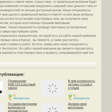
думались о смене своих старых окон, то правильным выбором будут
ша компания готова вам предложить широкий окон данного типа от
оизводителей по весьма доступным ценам. Наши специалисты
ут вам сделать правильный выбор и ответят на все ваши вопросы.
ши услуги по установке пластиковых окон, вы получаете окна
чества, которые изготовлены лучшими мировыми
лями. Наши специалисты проведут монтажно-установочные
в самые кратчайшие сроки.
ециального калькулятора, который есть на сайте нашей компании
тиковые окна в Курске, вы сможете, а также рассчитать
ную стоимость работ. Кстати, замер окон наши специалисты
 бесплатно. На сайте нашей компании вы сможете просмотреть
е варианты пластиковых окон и выбрать, понравившейся вам тип.
публикации:
Применение
В чем особенность
КИВ-125 в бытовой
детских столов и
сфере
стульев
0
,
0
,
Интересное
Интересное
По каким критериям
Делаем свою
выбирается
коптильню
керамическая