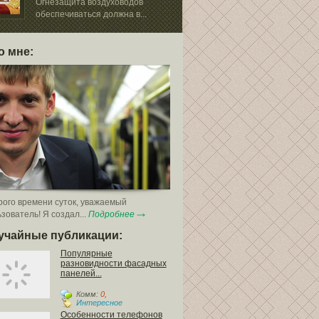
Будсервис»
Огнезащита воздуховодов
обеспечиваться должна в...
В оформлении
немалую роль играют различные..
о мне:
ого времени суток, уважаемый
зователь! Я создал...
Подробнее
учайные публикации:
Популярные
разновидности фасадных
панелей...
Комм:
0
,
Интересное
Особенности телефонов