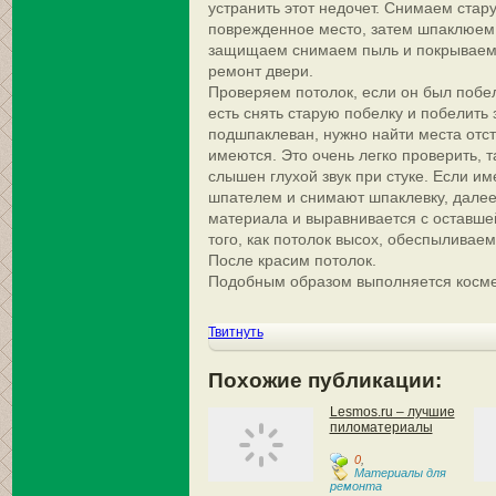
устранить этот недочет. Снимаем стар
поврежденное место, затем шпаклюем,
защищаем снимаем пыль и покрываем 
ремонт двери.
Проверяем потолок, если он был побел
есть снять старую побелку и побелить 
подшпаклеван, нужно найти места отс
имеются. Это очень легко проверить, т
слышен глухой звук при стуке. Если им
шпателем и снимают шпаклевку, далее
материала и выравнивается с оставше
того, как потолок высох, обеспыливаем
После красим потолок.
Подобным образом выполняется космет
Твитнуть
Похожие публикации:
Lesmos.ru – лучшие
пиломатериалы
0
,
Материалы для
ремонта