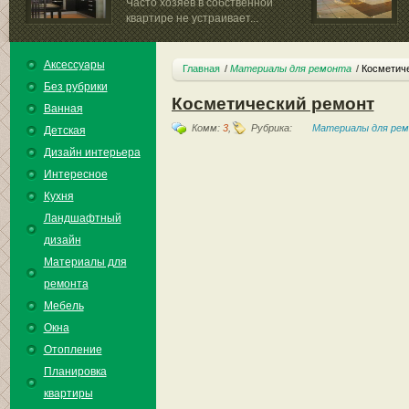
Часто хозяев в собственной
квартире не устраивает...
Аксессуары
Главная
Материалы для ремонта
Косметич
Без рубрики
Косметический ремонт
Ванная
Комм:
3
,
Рубрика:
Материалы для ре
Детская
Дизайн интерьера
Интересное
Кухня
Ландшафтный
дизайн
Материалы для
ремонта
Мебель
Окна
Отопление
Планировка
квартиры