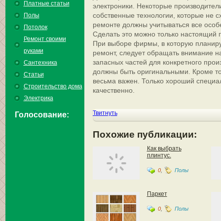
Платные статьи
электроники. Некоторые производител
собственные технологии, которые не с
Полы
ремонте должны учитываться все особ
Потолок
Сделать это можно только настоящий 
Ремонт своими
При выборе фирмы, в которую планиру
руками
ремонт, следует обращать внимание на
запасных частей для конкретного прои
Сантехника
должны быть оригинальными. Кроме то
Статьи
весьма важен. Только хороший специа
Строительство дома
качественно.
Электрика
Твитнуть
Голосование:
Похожие публикации:
Как выбрать
плинтус.
0
,
Полы
Паркет
0
,
Полы