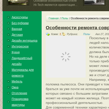
Основной особенностью стиля
Hi-Tech является ориентация...
квартире с соврем
Аксессуары
Главная
Полы
Особенности ремонта соврем
Без рубрики
Особенности ремонта сов
Ванная
Комм:
3
,
Рубрика:
Полы
Авг 27, 20
Детская
Поскольку 
Дизайн интерьера
людей напо
Интересное
количеством
должна была
Кухня
Но на деле 
Ландшафтный
только приб
дизайн
может ломат
Материалы для
производитс
же и стоит 
ремонта
Например, м
Мебель
поломка пылесоса. Они приводит к том
Окна
браться за уже почти не использующи
Отопление
которых связано с большим затратами 
может не каждый хозяин жилища. Поэ
Планировка
профессиональной деятельностью.
квартиры
Для современной техники характерно 