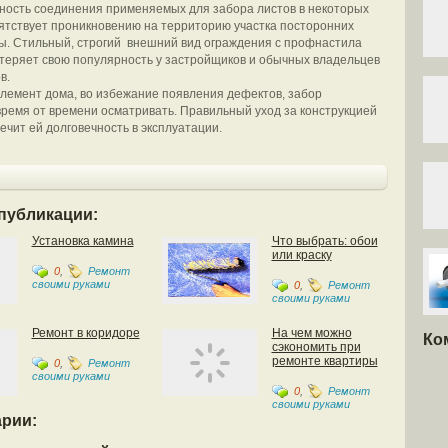
ность соединения применяемых для забора листов в некоторых
ятствует проникновению на территорию участка посторонних
ы. Стильный, строгий внешний вид ограждения с профнастила
отеряет свою популярность у застройщиков и обычных владельцев
в.
элемент дома, во избежание появления дефектов, забор
ремя от времени осматривать. Правильный уход за конструкцией
ечит ей долговечность в эксплуатации.
публикации:
Установка камина
Что выбрать: обои
или краску
0
,
Ремонт
своими руками
0
,
Ремонт
своими руками
Ремонт в коридоре
На чем можно
Ко
сэкономить при
ремонте квартиры
0
,
Ремонт
своими руками
0
,
Ремонт
своими руками
рии: