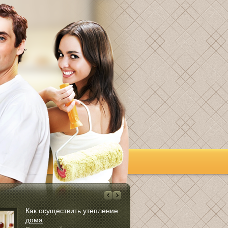
Как осуществить утепление
Как провест
дома
маленькой к