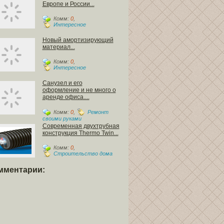
Европе и России...
Комм:
0
,
Интересное
Новый амортизирующий
материал...
Комм:
0
,
Интересное
Санузел и его
оформление и не много о
аренде офиса....
Комм:
0
,
Ремонт
своими руками
Современная двухтрубная
конструкция Thermo Twin...
Комм:
0
,
Строительство дома
мментарии: