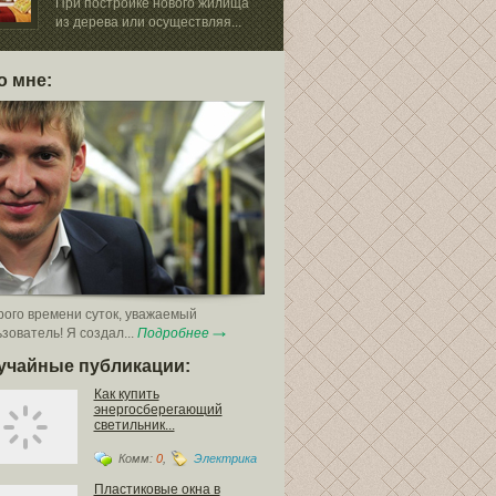
При постройке нового жилища
Многие владе
из дерева или осуществляя...
квартир не до
небольшим...
о мне:
ого времени суток, уважаемый
зователь! Я создал...
Подробнее
учайные публикации:
Как купить
энергосберегающий
светильник...
Комм:
0
,
Электрика
Пластиковые окна в