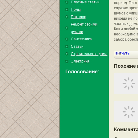
Платные статьи
период. Плот
случаях преп
Полы
шумов с улиц
Потолок
никогда не п
частных домо
Ремонт своими
Как и любой 
руками
необходимо в
Сантехника
забора обесп
Статьи
Твитнуть
Строительство дома
Электрика
Похожие 
Голосование:
Коммента