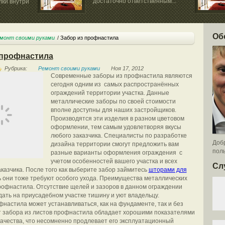
достаточно ответственным...
лки внутри
Об
монт своими руками
Забор из профнастила
 профнастила
Рубрика:
Ремонт своими руками
Ноя 17, 2012
Современные заборы из профнастила являются
сегодня одним из самых распространённых
ограждений территории участка. Данные
металлические заборы по своей стоимости
вполне доступны для наших застройщиков.
Производятся эти изделия в разном цветовом
оформлении, тем самым удовлетворяя вкусы
любого заказчика. Специалисты по разработке
Добр
дизайна территории смогут предложить вам
поль
разные варианты оформления ограждения с
учетом особенностей вашего участка и всех
Сл
казчика. После того как выберите забор займитесь
шторами для
 они тоже требуют особого ухода. Преимущества металлических
рофнастила. Отсутствие щелей и зазоров в данном ограждении
дать на приусадебном участке тишину и уют владельцу.
фнастила может устанавливаться, как на фундаменте, так и без
т забора из листов профнастила обладает хорошими показателями
качества, что несомненно продлевает его эксплуатационный