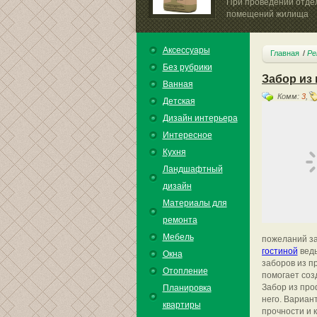
При проведении отде
помещений жилища
практически...
Аксессуары
Главная
Ре
Без рубрики
Забор из
Ванная
Комм:
3
,
Детская
Дизайн интерьера
Интересное
Кухня
Ландшафтный
дизайн
Материалы для
ремонта
Мебель
пожеланий за
гостиной
ведь
Окна
заборов из п
Отопление
помогает соз
Забор из про
Планировка
него. Вариан
квартиры
прочности и 