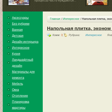
процессы часто нуждаются...
Аксессуары
Главная
Интересное
Напольная плитка, эко
Без рубрики
Напольная плитка, эконом
Ванная
Комм:
3
,
Рубрика:
Интересное
Янв
Детская
Дизайн интерьера
Интересное
Кухня
Ландшафтный
дизайн
Материалы для
ремонта
Мебель
Окна
Отопление
Планировка
квартиры