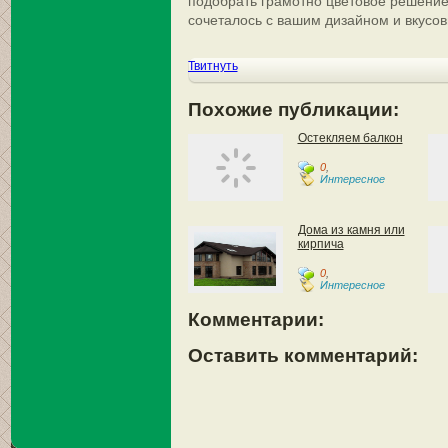
подобрать грамотно цветовое решение
сочеталось с вашим дизайном и вкусо
Твитнуть
Похожие публикации:
Остекляем балкон
0
,
Интересное
Дома из камня или
кирпича
0
,
Интересное
Комментарии:
Оставить комментарий: