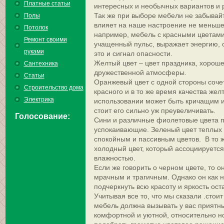
Платные статьи
интересных и необычных вариантов и 
Так же при выборе мебели не забывайт
Полы
влияет на наше настроение не меньше 
Потолок
например, мебель с красными цветами
Ремонт своими
учащенный пульс, выражает энергию, о
руками
это и сигнал опасности.
Желтый цвет – цвет праздника, хороше
Сантехника
дружественной атмосферы.
Статьи
Оранжевый цвет с одной стороны сочет
Строительство дома
красного и в то же время качества жел
Электрика
использовании может быть кричащим и 
стоит его сильно уж преувеличивать.
Голосование:
Сини и различные фиолетовые цвета 
успокаивающие. Зеленый цвет теплых 
спокойным и пассивным цветов. В то ж
холодный цвет, который ассоциируется
влажностью.
Если же говорить о черном цвете, то о
мрачным и трагичным. Однако он как н
подчеркнуть всю красоту и яркость ост
Учитывая все то, что мы сказали .стои
мебель должна вызывать у вас приятн
комфортной и уютной, относительно но