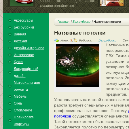
Конечно, такого определения как
«казино онлайн» нет....
Аксессуары
Главная
Без рубрики
Натяжные потолки
Без рубрики
Натяжные потолки
Ванная
Комм:
3
,
Рубрика:
Без рубрики
Сен 
Детская
Натяжные п
Дизайн интерьера
поверхность
Интересное
ПВХ. Такие 
установки, 
Кухня
пожарная бе
Ландшафтный
эксплуатаци
дизайн
потолков. Э
Материалы для
гамму цвето
потолков и 
ремонта
предметов, 
Мебель
Устанавливать натяжной потолок само
Окна
работа требует специальных материал
Отопление
профессиональных навыков. Поэтому
потолков
осуществляется специалиста
Планировка
Такой потолок может быть использова
квартиры
Закрепляется полотно по периметру ст