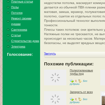
Платные статьи
недостатки потолка, маскирует коммун
делается из обычной ПВХ-пленки разны
Полы
матовая, замша, мрамор, полуматовая 
Потолок
полотно, сшитое из отдельных полос п
Ремонт своими
Профессиональный технолог выполняет
руками
тонкости.
Плюсы таких потолков: они зрительно
Сантехника
Натяжные полки не трескаются, не выг
Статьи
происходит за несколько часов. Матер
Строительство дома
безопасны, не выделят вредных вещес
Электрика
Твитнуть
Голосование:
Похожие публикации:
Полиэтиленовые
трубы пнд
0
,
Без
рубрики
Запереть от всех
0
,
Без
рубрики