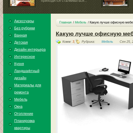
приходится сталкиваться...
Аксессуары
Главная
Мебель
Какую лучше офисную мебе
Без рубрики
Какую лучше офисную ме
Ванная
Комм:
3
,
Рубрика:
Мебель
Сен 25, 
Детская
Дизайн интерьера
Интересное
Кухня
Ландшафтный
дизайн
Материалы для
ремонта
Мебель
Окна
Отопление
Планировка
квартиры