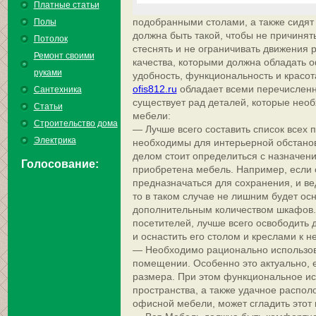
Платные статьи
подобранными столами, а также сидят 
Полы
должна быть такой, чтобы не причинят
Потолок
стеснять и не ограничивать движения 
Ремонт своими
качества, которыми должна обладать 
руками
удобность, функциональность и красот
ofis812.ru
обладает всеми перечисленн
Сантехника
существует рад деталей, которые нео
Статьи
мебели:
Строительство дома
— Лучше всего составить список всех 
Электрика
необходимы для интерьерной обстано
делом стоит определиться с назначени
Голосование:
приобретена мебель. Например, если
предназначаться для сохранения, и в
то в таком случае не лишним будет о
дополнительным количеством шкафов.
посетителей, лучше всего освободить 
и оснастить его столом и креслами к н
— Необходимо рационально использова
помещении. Особенно это актуально, 
размера. При этом функциональное ис
пространства, а также удачное распол
офисной мебели, может сгладить этот 